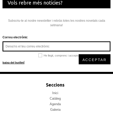
Vols rebre més noticies?
Subscriu-te al nostre newsletter i rebràs totes les nostres novetats cada
setmana!
Correu electrònic
He llegit, comprenc i accepto la
política de privacitat
ACCEPTAR
baixa del butlletí
Seccions
Inici
Catàleg
Agenda
Galeria