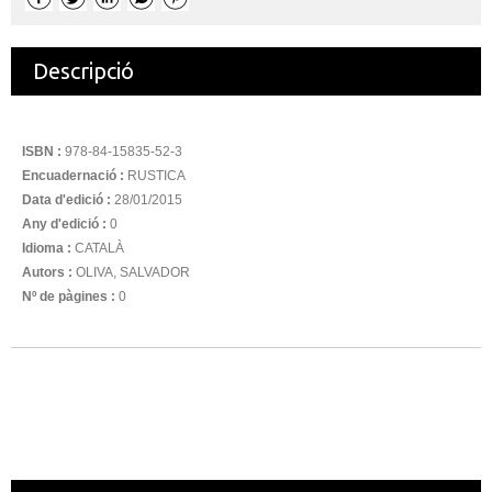
Descripció
ISBN :
978-84-15835-52-3
Encuadernació :
RUSTICA
Data d'edició :
28/01/2015
Any d'edició :
0
Idioma :
CATALÀ
Autors :
OLIVA, SALVADOR
Nº de pàgines :
0