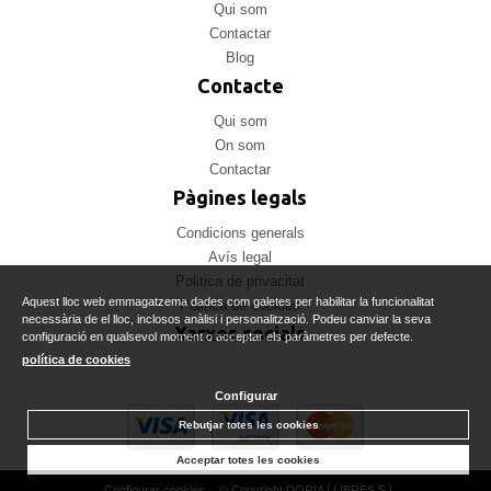
Qui som
Contactar
Blog
Contacte
Qui som
On som
Contactar
Pàgines legals
Condicions generals
Avís legal
Politica de privacitat
Aquest lloc web emmagatzema dades com galetes per habilitar la funcionalitat
Politica de cookies
necessària de el lloc, inclosos anàlisi i personalització. Podeu canviar la seva
Xarxes socials
configuració en qualsevol moment o acceptar els paràmetres per defecte.
política de cookies
Configurar
Rebutjar totes les cookies
Acceptar totes les cookies
Configurar cookies
© Copyright DORIA LLIBRES S.L.