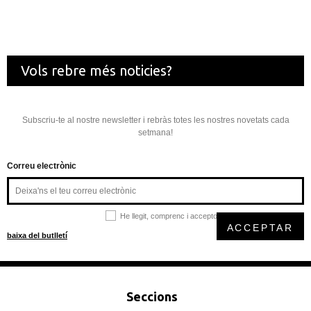
Vols rebre més noticies?
Subscriu-te al nostre newsletter i rebràs totes les nostres novetats cada
setmana!
Correu electrònic
He llegit, comprenc i accepto la
política de privacitat
ACCEPTAR
baixa del butlletí
Seccions