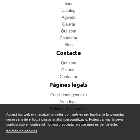
Inici
Catàleg
Agenda
Galeria
Qui som
Contactar
Blog
Contacte
Qui som
On som
Contactar
Pàgines legals
Condicions generals
Avís legal
Politica de privacitat
Aquest lloc web emmagatzema dades com galetes per habilitar la funcionalitat
Politica de cookies
necessària de el lloc, inclosos anàlisi i personalització. Podeu canviar la seva
Xarxes socials
configuració en qualsevol moment o acceptar els paràmetres per defecte.
política de cookies