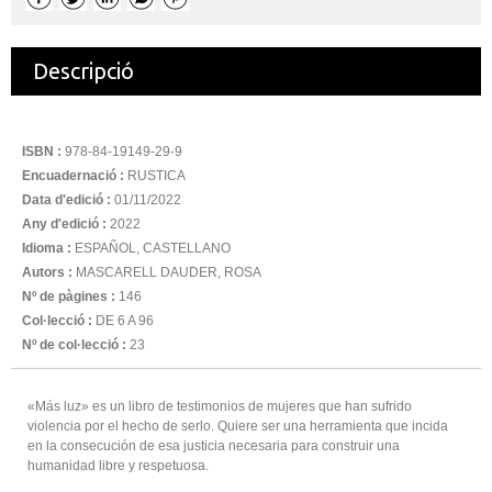
Descripció
ISBN :
978-84-19149-29-9
Encuadernació :
RUSTICA
Data d'edició :
01/11/2022
Any d'edició :
2022
Idioma :
ESPAÑOL, CASTELLANO
Autors :
MASCARELL DAUDER, ROSA
Nº de pàgines :
146
Col·lecció :
DE 6 A 96
Nº de col·lecció :
23
«Más luz» es un libro de testimonios de mujeres que han sufrido
violencia por el hecho de serlo. Quiere ser una herramienta que incida
en la consecución de esa justicia necesaria para construir una
humanidad libre y respetuosa.