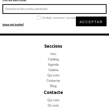
Correu electrònic
He llegit, comprenc i accepto la
política de privacitat
ACCEPTAR
baixa del butlletí
Seccions
Inici
Catàleg
Agenda
Galeria
Qui som
Contactar
Blog
Contacte
Qui som
On som