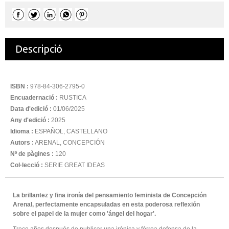
Descripció
ISBN :
978-84-306-2795-0
Encuadernació :
RUSTICA
Data d'edició :
01/06/2025
Any d'edició :
2025
Idioma :
ESPAÑOL, CASTELLANO
Autors :
ARENAL, CONCEPCIÓN
Nº de pàgines :
120
Col·lecció :
SERIE GREAT IDEAS
La brillantez y fina ironía del pensamiento feminista de Concepción
Arenal, perfectamente encapsuladas en esta poderosa reflexión
sobre el papel de la mujer como 'ángel del hogar'.