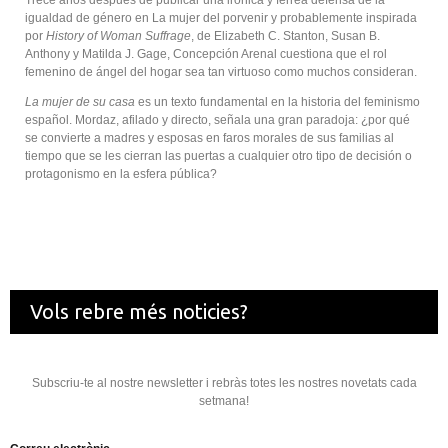
Trece años después de publicar una irónica y férrea defensa de la
igualdad de género en La mujer del porvenir y probablemente inspirada
por
History of Woman Suffrage
, de Elizabeth C. Stanton, Susan B.
Anthony y Matilda J. Gage, Concepción Arenal cuestiona que el rol
femenino de ángel del hogar sea tan virtuoso como muchos consideran.
La mujer de su casa
es un texto fundamental en la historia del feminismo
español. Mordaz, afilado y directo, señala una gran paradoja: ¿por qué
se convierte a madres y esposas en faros morales de sus familias al
tiempo que se les cierran las puertas a cualquier otro tipo de decisión o
protagonismo en la esfera pública?
Vols rebre més noticies?
Subscriu-te al nostre newsletter i rebràs totes les nostres novetats cada
setmana!