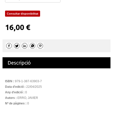
Consultar disponibilitat
16,00 €
Descripció
ISBN :
979-1-387-63903-7
Data d'edició :
22/04/2025
Any d'edició :
0
Autors :
ERRO, JAVIER
Nº de pàgines :
0