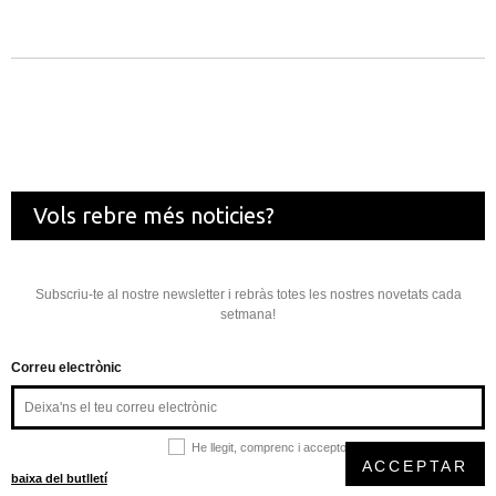
Vols rebre més noticies?
Subscriu-te al nostre newsletter i rebràs totes les nostres novetats cada
setmana!
Correu electrònic
He llegit, comprenc i accepto la
política de privacitat
ACCEPTAR
baixa del butlletí