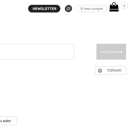
0
El meu compte
cerca avançada
TORNAR
ix autor