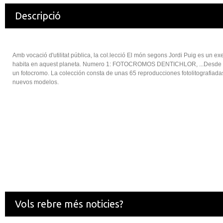
Descripció
Amb vocació d'utilitat pública, la col.lecció El món segons Jordi Puig es un exe
habita en aquest planeta. Numero 1: FOTOCROMOS DENTICHLOR, ...Desde el 
un fotocromo. La colección consta de unas 65 reproducciones fotolitografiad
nuevos modelos.
Vols rebre més noticies?