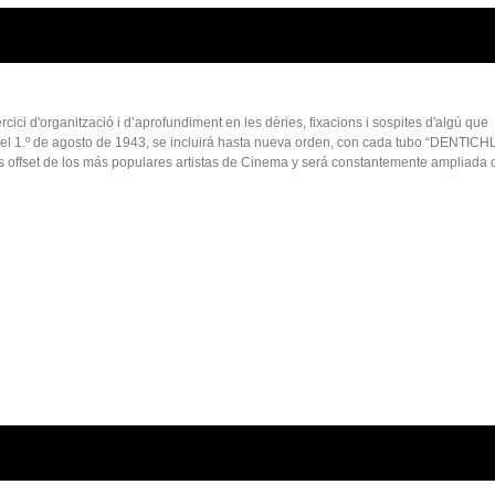
rcici d'organització i d’aprofundiment en les dèries, fixacions i sospites d'algú que
1.º de agosto de 1943, se incluirá hasta nueva orden, con cada tubo “DENTIC
as offset de los más populares artistas de Cinema y será constantemente ampliada 