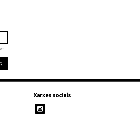
tat
R
Xarxes socials