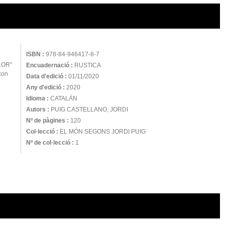
ISBN :
978-84-946417-8-7
HLOR”
Encuadernació :
RUSTICA
con
Data d'edició :
01/11/2020
Any d'edició :
2020
Idioma :
CATALÁN
Autors :
PUIG CASTELLANO, JORDI
Nº de pàgines :
120
Col·lecció :
EL MÓN SEGONS JORDI PUIG
Nº de col·lecció :
1