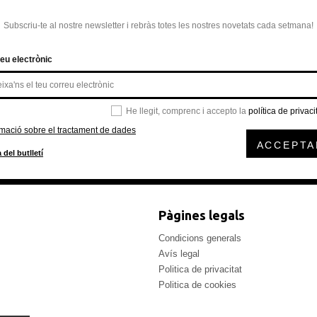
Subscriu-te al nostre newsletter i rebràs totes les nostres novetats cada setmana!
eu electrònic
He llegit, comprenc i accepto la
política de privaci
rmació sobre el tractament de dades
ACCEPTA
 del butlletí
Pàgines legals
Condicions generals
Avís legal
Politica de privacitat
Politica de cookies