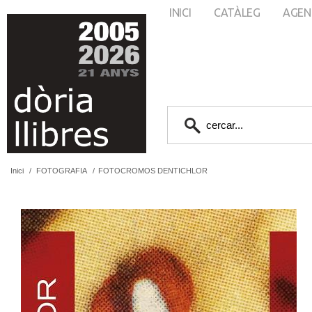
INICI
CATÀLEG
AGEN
Inici
/
FOTOGRAFIA
/
FOTOCROMOS DENTICHLOR