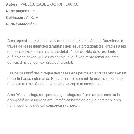
Autors :
VALLÈS, ISABEL/PASTOR, LAURA
Nº de pàgines :
232
Col·lecció :
ÀLBUM
Nº de col·lecció :
1
Amb aquest llibre volem explicar una part de la història de Barcelona, a
través de les residències d?alguns dels seus protagonistes, gràcies a les
quals coneixerem com era la societat, l?estil de vida dels residents, a
què es dedicaven, qui les va construir i què van representar aquests
edificis dins del context urbà de la ciutat.
Les petites històries d?aquestes cases ens permeten endinsar-nos en un
període transcendental de Barcelona, un moment de gran transformació
de la ciutat i el país, que evolucionava cap a la modernitat.
Amb ?Cases singulars, personatges singulars? fem un pas més en la
divulgació de la riquesa arquitectònica barcelonina, un patrimoni amb
nom i cognoms que cal conservar i conèixer.