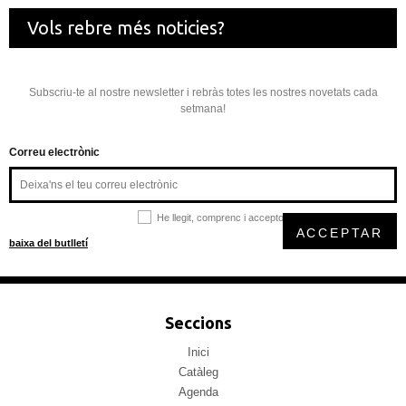
Vols rebre més noticies?
Subscriu-te al nostre newsletter i rebràs totes les nostres novetats cada
setmana!
Correu electrònic
He llegit, comprenc i accepto la
política de privacitat
ACCEPTAR
baixa del butlletí
Seccions
Inici
Catàleg
Agenda