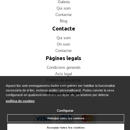
Galeria
Qui som
Contactar
Blog
Contacte
Qui som
On som
Contactar
Pàgines legals
Condicions generals
Avís legal
Politica de privacitat
Aquest lloc web emmagatzema dades com galetes per habilitar la funcionalitat
Politica de cookies
necessària de el lloc, inclosos anàlisi i personalització. Podeu canviar la seva
Xarxes socials
configuració en qualsevol moment o acceptar els paràmetres per defecte.
política de cookies
Configurar
Rebutjar totes les cookies
Acceptar totes les cookies