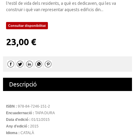
l?estil de vida dels residents, a què es dedicaven, qui les va
construir i què van representar aquests edificis din...
Consultar disponibilitat
23,00 €
Descripció
ISBN :
978-84-7246-151-2
Encuadernació :
TAPA DURA
Data d'edició :
01/11/2015
Any d'edició :
2015
Idioma :
CATALÀ