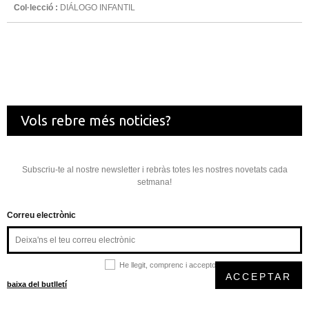
Col·lecció :
DIÁLOGO INFANTIL
Vols rebre més noticies?
Subscriu-te al nostre newsletter i rebràs totes les nostres novetats cada
setmana!
Correu electrònic
He llegit, comprenc i accepto la
política de privacitat
ACCEPTAR
baixa del butlletí