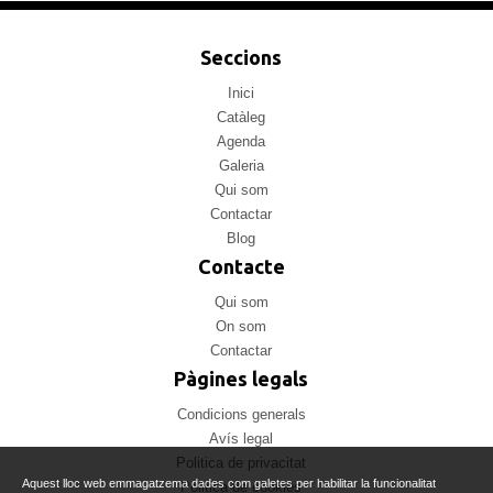
Seccions
Inici
Catàleg
Agenda
Galeria
Qui som
Contactar
Blog
Contacte
Qui som
On som
Contactar
Pàgines legals
Condicions generals
Avís legal
Politica de privacitat
Aquest lloc web emmagatzema dades com galetes per habilitar la funcionalitat
Politica de cookies