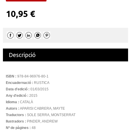
10,95 €
Descripció
ISBN :
978-84-96976-80-1
Encuadernació :
RUSTICA
Data d'edició :
01/03/2015
Any d'edició :
2015
Idioma :
CATALÀ
Autors :
APARISI CABRERA, MAYTE
Traductors :
SOLE SERRA, MONTSERRAT
Ilustradors :
PINDER, ANDREW
Nº de pàgines :
48