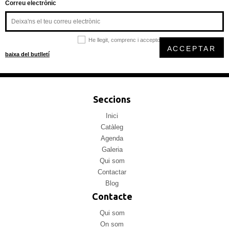
Correu electrònic
He llegit, comprenc i accepto la
política de privacitat
ACCEPTAR
baixa del butlletí
Seccions
Inici
Catàleg
Agenda
Galeria
Qui som
Contactar
Blog
Contacte
Qui som
On som