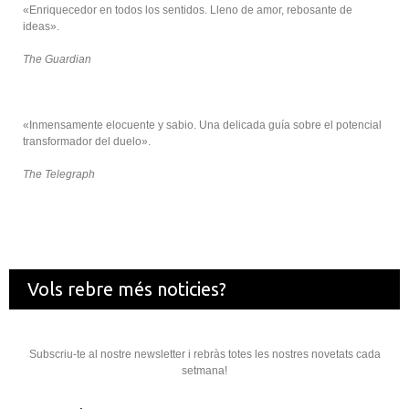
«Enriquecedor en todos los sentidos. Lleno de amor, rebosante de
ideas».
The Guardian
«Inmensamente elocuente y sabio. Una delicada guía sobre el potencial
transformador del duelo».
The Telegraph
Vols rebre més noticies?
Subscriu-te al nostre newsletter i rebràs totes les nostres novetats cada
setmana!