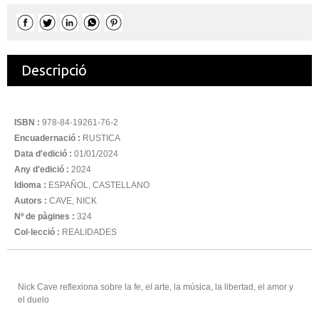
Descripció
ISBN :
978-84-19261-76-2
Encuadernació :
RUSTICA
Data d'edició :
01/01/2024
Any d'edició :
2024
Idioma :
ESPAÑOL, CASTELLANO
Autors :
CAVE, NICK
Nº de pàgines :
324
Col·lecció :
REALIDADES
Nick Cave reflexiona sobre la fe, el arte, la música, la libertad, el amor y
el duelo