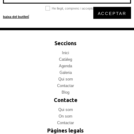
He llegit, comprenc i accepto la
política de privacitat
ACCEPTAR
baixa del butlletí
Seccions
Inici
Catàleg
Agenda
Galeria
Qui som
Contactar
Blog
Contacte
Qui som
On som
Contactar
Pàgines legals