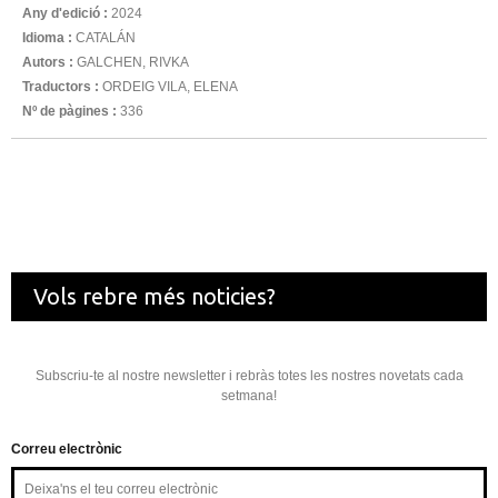
Any d'edició :
2024
Idioma :
CATALÁN
Autors :
GALCHEN, RIVKA
Traductors :
ORDEIG VILA, ELENA
Nº de pàgines :
336
Vols rebre més noticies?
Subscriu-te al nostre newsletter i rebràs totes les nostres novetats cada
setmana!
Correu electrònic