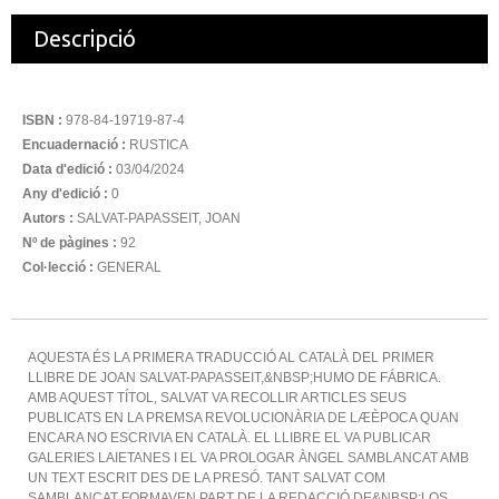
Descripció
ISBN :
978-84-19719-87-4
Encuadernació :
RUSTICA
Data d'edició :
03/04/2024
Any d'edició :
0
Autors :
SALVAT-PAPASSEIT, JOAN
Nº de pàgines :
92
Col·lecció :
GENERAL
AQUESTA ÉS LA PRIMERA TRADUCCIÓ AL CATALÀ DEL PRIMER
LLIBRE DE JOAN SALVAT-PAPASSEIT,&NBSP;HUMO DE FÁBRICA.
AMB AQUEST TÍTOL, SALVAT VA RECOLLIR ARTICLES SEUS
PUBLICATS EN LA PREMSA REVOLUCIONÀRIA DE LÆÈPOCA QUAN
ENCARA NO ESCRIVIA EN CATALÀ. EL LLIBRE EL VA PUBLICAR
GALERIES LAIETANES I EL VA PROLOGAR ÀNGEL SAMBLANCAT AMB
UN TEXT ESCRIT DES DE LA PRESÓ. TANT SALVAT COM
SAMBLANCAT FORMAVEN PART DE LA REDACCIÓ DE&NBSP;LOS