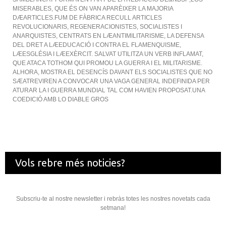
MISERABLES, QUE ÉS ON VAN APARÈIXER LA MAJORIA
DÆARTICLES.FUM DE FÀBRICA RECULL ARTICLES
REVOLUCIONARIS, REGENERACIONISTES, SOCIALISTES I
ANARQUISTES, CENTRATS EN LÆANTIMILITARISME, LA DEFENSA
DEL DRET A LÆEDUCACIÓ I CONTRA EL FLAMENQUISME,
LÆESGLÉSIA I LÆEXÈRCIT. SALVAT UTILITZA UN VERB INFLAMAT,
QUE ATACA TOTHOM QUI PROMOU LA GUERRA I EL MILITARISME.
ALHORA, MOSTRA EL DESENCÍS DAVANT ELS SOCIALISTES QUE NO
SÆATREVIREN A CONVOCAR UNA VAGA GENERAL INDEFINIDA PER
ATURAR LA I GUERRA MUNDIAL TAL COM HAVIEN PROPOSAT.UNA
COEDICIÓ AMB LO DIABLE GROS
Vols rebre més noticies?
Subscriu-te al nostre newsletter i rebràs totes les nostres novetats cada
setmana!