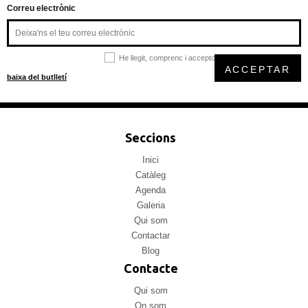
Correu electrònic
He llegit, comprenc i accepto la
política de privacitat
ACCEPTAR
baixa del butlletí
Seccions
Inici
Catàleg
Agenda
Galeria
Qui som
Contactar
Blog
Contacte
Qui som
On som