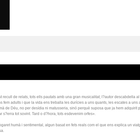
ecull de relats, tots ells pautats amb una gran musicalitat, l?autor descabdella al
 fem adults i que la vida ens treballa les durícies a uns quants, les escates a uns a
a mà de Déu, no per desídia ni matusseria, sinó perquè suposa que ja hem adquirit 
r s?erra tot sovint. Tard o d?hora, tots esdevenim orfes».
ogaret humà i sentimental, algun basat en fets reals com el que ens explica un viat
sa.