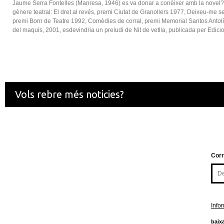
Jaume Serra Fontelles (Manresa, 1946) es va donar a conèixer amb la novel?la
gènere teatral: El dret al revés, premi Ciutat de Granollers 1977, Deixeu-me s
premi Born de Teatre 1992, Comèdies de corral, premi Memorial Santos Antolín
del maquis, 2001, esdevindria un preludi de Nit de vetlla, publicada per Edic
Vols rebre més noticies?
Corr
Info
baixa