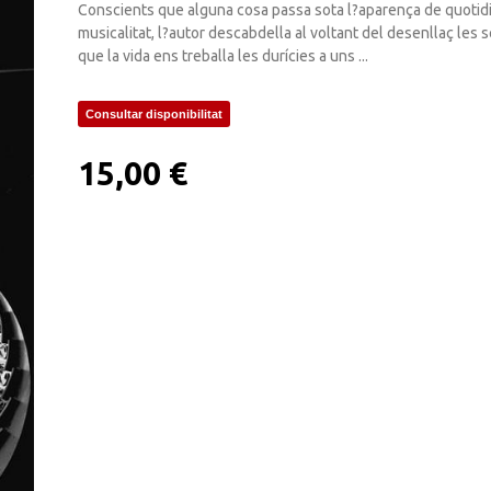
Conscients que alguna cosa passa sota l?aparença de quotidian
musicalitat, l?autor descabdella al voltant del desenllaç les
que la vida ens treballa les durícies a uns ...
Consultar disponibilitat
15,00 €