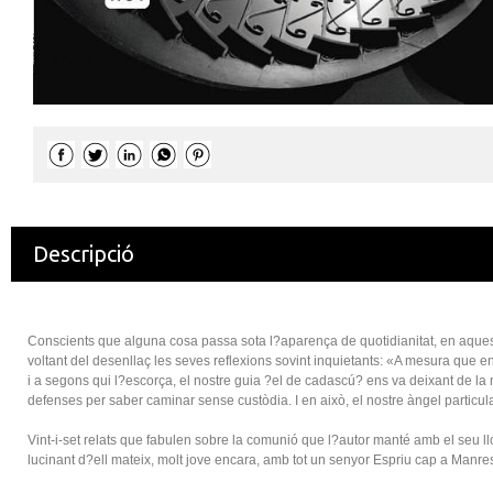
Descripció
Conscients que alguna cosa passa sota l?aparença de quotidianitat, en aquest r
voltant del desenllaç les seves reflexions sovint inquietants: «A mesura que ens
i a segons qui l?escorça, el nostre guia ?el de cadascú? ens va deixant de l
defenses per saber caminar sense custòdia. I en això, el nostre àngel particula
Vint-i-set relats que fabulen sobre la comunió que l?autor manté amb el seu ll
lucinant d?ell mateix, molt jove encara, amb tot un senyor Espriu cap a Manre