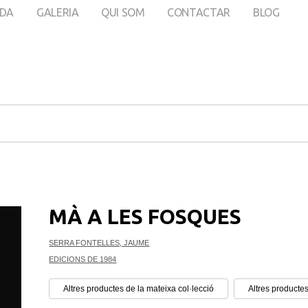
DA
GALERIA
QUI SOM
CONTACTAR
BLOG
MÀ A LES FOSQUES
SERRA FONTELLES, JAUME
EDICIONS DE 1984
Altres productes de la mateixa col·lecció
Altres productes