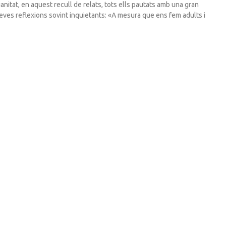
itat, en aquest recull de relats, tots ells pautats amb una gran
 seves reflexions sovint inquietants: «A mesura que ens fem adults i