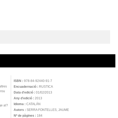
ISBN :
978-84-92440-91-7
ltres
Encuadernació :
RUSTICA
prou
Data d'edició :
01/02/2013
Any d'edició :
2013
Idioma :
CATALÁN
ge al?
Autors :
SERRA FONTELLES, JAUME
Nº de pàgines :
184