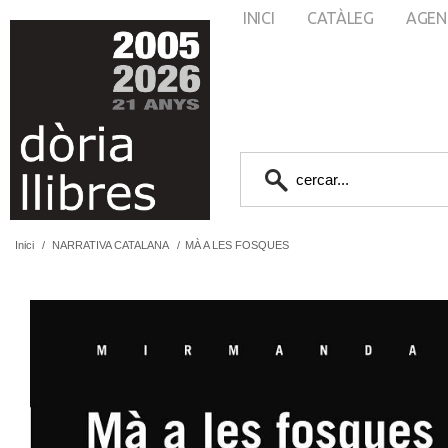
INICI
CATÀLEG
AGEN
Inici
/
NARRATIVA CATALANA
/
MÀ A LES FOSQUES