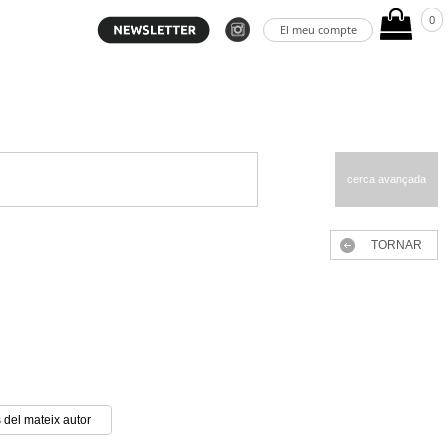
0
El meu compte
cerca avançada
TORNAR
 del mateix autor