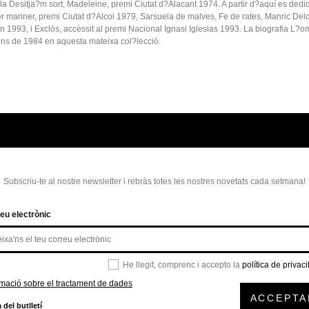
 Desitja?m sort, Madeleine, premi Ciutat d?Alacant 1974. A partir d?aquí es dedic
er mariner, premi Ciutat d?Alcoi 1979, Sarsuela de malves, Fe de rates, Manric Delc
 1993, i Exclòs, accèssit al premi Nacional Ignasi Iglesias 1993. La biografia L?o
ions de 1984 en aquesta mateixa col?lecció.
Subscriu-te al nostre newsletter i rebràs totes les nostres novetats cada setmana!
eu electrònic
He llegit, comprenc i accepto la
política de privaci
rmació sobre el tractament de dades
ACCEPTA
 del butlletí