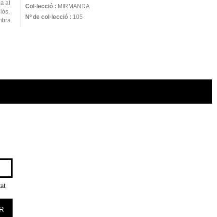
a al
Col·lecció :
MIRMANDA
lòs,
Nº de col·lecció :
105
mbra
tat
R