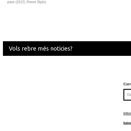
pare (2015, Premi Style).
Vols rebre més noticies?
Corr
Info
baixa