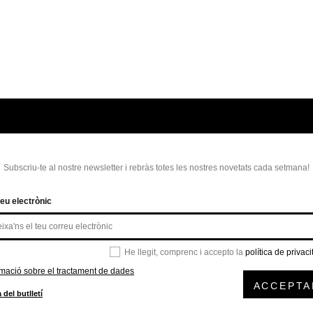
Subscriu-te al nostre newsletter i rebràs totes les nostres novetats cada setmana!
eu electrònic
He llegit, comprenc i accepto la
política de privaci
rmació sobre el tractament de dades
ACCEPTA
 del butlletí