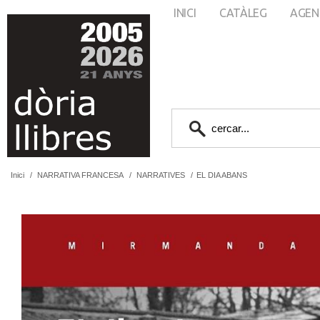
INICI
CATÀLEG
AGEN
Inici
/
NARRATIVA FRANCESA
/
NARRATIVES
/
EL DIA ABANS