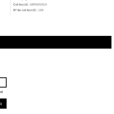
Col·lecció :
MIRMANDA
Nº de col·lecció :
189
tat
R