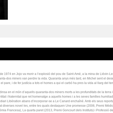
de 1974 en Jojo va morir a l’explosió del pou de Saint-Amé, a la mina de Liévin-Le
anta-dos miners van perdre la vida. Quaranta anys més tard, en Michel sent el desi
pare, i de fer justícia a tots el homes a qui el carbó ha pres la vida al llarg del t
dinsa en el món d’aquells quaranta-dos miners morts a les profunditats de la terra i
ntitat i fraternitat que ret homenatge a aquells homes i a les seves famílies humilia
l diari Libération abans d’incorporar-se a Le Canard enchaîné. Amb els seus report
cat diverses novel·les, entre les quals destaquen Une promesse (2006, Premi Médic
mia Francesa), La quarta paret (2013, Premi Goncourt dels Instituts) i Professió de