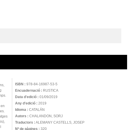
ISBN :
978-84-16987-53-5
ns,
g
Encuadernació :
RUSTICA
emps.
Data d'edició :
01/09/2019
Any d'edició :
2019
 en
Idioma :
CATALÁN
des.
Autors :
CHALANDON, SORJ
atges
is),
Traductors :
ALEMANY CASTELLS, JOSEP
l
Nº de pàgines :
320