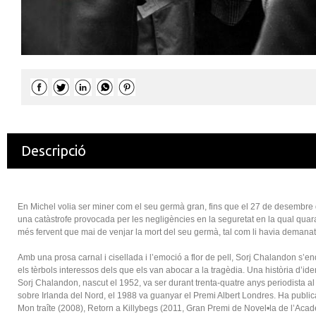
Descripció
En Michel volia ser miner com el seu germà gran, fins que el 27 de desembre 
una catàstrofe provocada per les negligències en la seguretat en la qual quar
més fervent que mai de venjar la mort del seu germà, tal com li havia demanat el 
Amb una prosa carnal i cisellada i l’emoció a flor de pell, Sorj Chalandon s’en
els tèrbols interessos dels que els van abocar a la tragèdia. Una història d’ide
Sorj Chalandon, nascut el 1952, va ser durant trenta-quatre anys periodista a
sobre Irlanda del Nord, el 1988 va guanyar el Premi Albert Londres. Ha publi
Mon traîte (2008), Retorn a Killybegs (2011, Gran Premi de Novel•la de l’Acadè