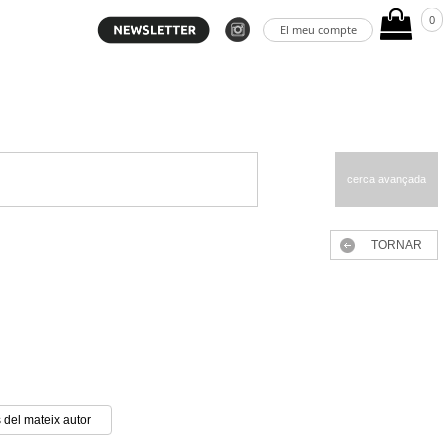
0
El meu compte
cerca avançada
TORNAR
 del mateix autor