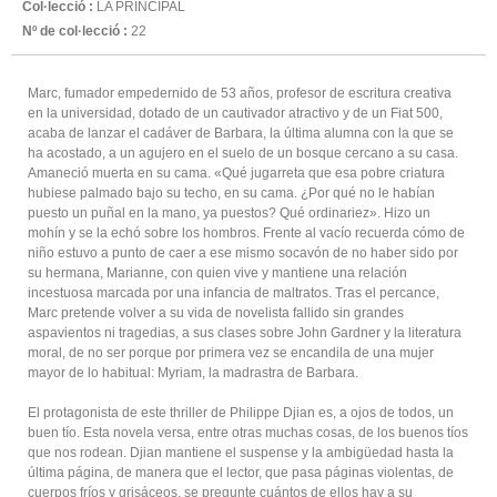
Col·lecció :
LA PRINCIPAL
Nº de col·lecció :
22
Marc, fumador empedernido de 53 años, profesor de escritura creativa
en la universidad, dotado de un cautivador atractivo y de un Fiat 500,
acaba de lanzar el cadáver de Barbara, la última alumna con la que se
ha acostado, a un agujero en el suelo de un bosque cercano a su casa.
Amaneció muerta en su cama. «Qué jugarreta que esa pobre criatura
hubiese palmado bajo su techo, en su cama. ¿Por qué no le habían
puesto un puñal en la mano, ya puestos? Qué ordinariez». Hizo un
mohín y se la echó sobre los hombros. Frente al vacío recuerda cómo de
niño estuvo a punto de caer a ese mismo socavón de no haber sido por
su hermana, Marianne, con quien vive y mantiene una relación
incestuosa marcada por una infancia de maltratos. Tras el percance,
Marc pretende volver a su vida de novelista fallido sin grandes
aspavientos ni tragedias, a sus clases sobre John Gardner y la literatura
moral, de no ser porque por primera vez se encandila de una mujer
mayor de lo habitual: Myriam, la madrastra de Barbara.
El protagonista de este thriller de Philippe Djian es, a ojos de todos, un
buen tío. Esta novela versa, entre otras muchas cosas, de los buenos tíos
que nos rodean. Djian mantiene el suspense y la ambigüedad hasta la
última página, de manera que el lector, que pasa páginas violentas, de
cuerpos fríos y grisáceos, se pregunte cuántos de ellos hay a su