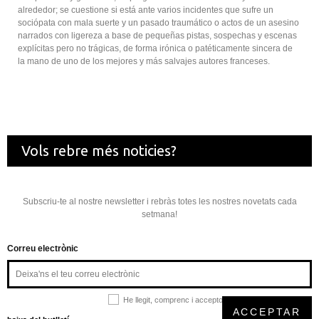
alrededor; se cuestione si está ante varios incidentes que sufre un
sociópata con mala suerte y un pasado traumático o actos de un asesino
narrados con ligereza a base de pequeñas pistas, sospechas y escenas
explícitas pero no trágicas, de forma irónica o patéticamente sincera de
la mano de uno de los mejores y más salvajes autores franceses.
Vols rebre més noticies?
Subscriu-te al nostre newsletter i rebràs totes les nostres novetats cada
setmana!
Correu electrònic
He llegit, comprenc i accepto la
política de privacitat
ACCEPTAR