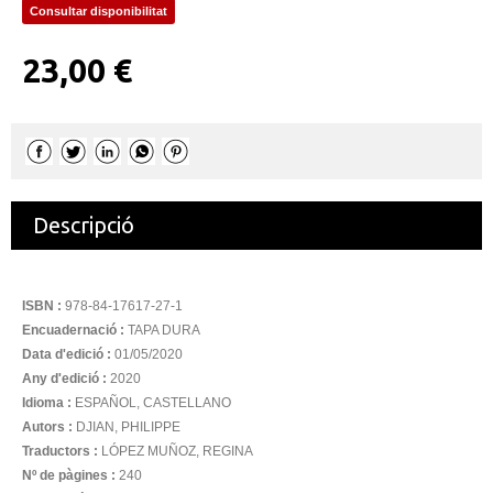
Consultar disponibilitat
23,00 €
Descripció
ISBN :
978-84-17617-27-1
Encuadernació :
TAPA DURA
Data d'edició :
01/05/2020
Any d'edició :
2020
Idioma :
ESPAÑOL, CASTELLANO
Autors :
DJIAN, PHILIPPE
Traductors :
LÓPEZ MUÑOZ, REGINA
Nº de pàgines :
240