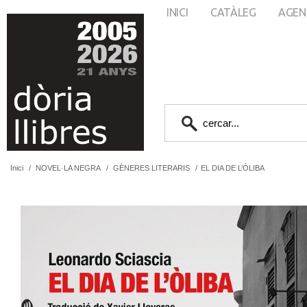
INICI
CATÀLEG
AGEN
Inici
/
NOVEL·LA NEGRA
/
GÈNERES LITERARIS
/
EL DIA DE L’ÒLIBA