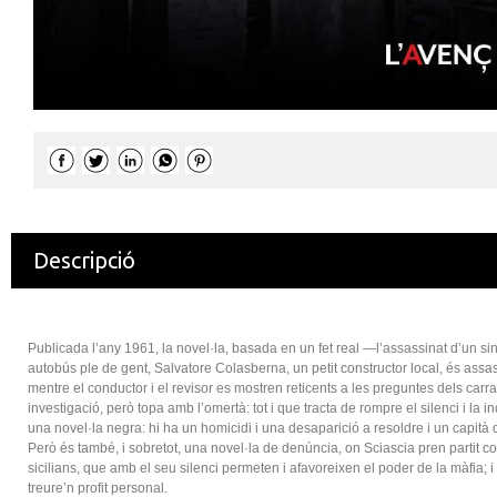
Descripció
Publicada l’any 1961, la novel·la, basada en un fet real —l’assassinat d’un s
autobús ple de gent, Salvatore Colasberna, un petit constructor local, és ass
mentre el conductor i el revisor es mostren reticents a les preguntes dels carra
investigació, però topa amb l’omertà: tot i que tracta de rompre el silenci i la 
una novel·la negra: hi ha un homicidi i una desaparició a resoldre i un capità de
Però és també, i sobretot, una novel·la de denúncia, on Sciascia pren partit cont
sicilians, que amb el seu silenci permeten i afavoreixen el poder de la màfia; i
treure’n profit personal.