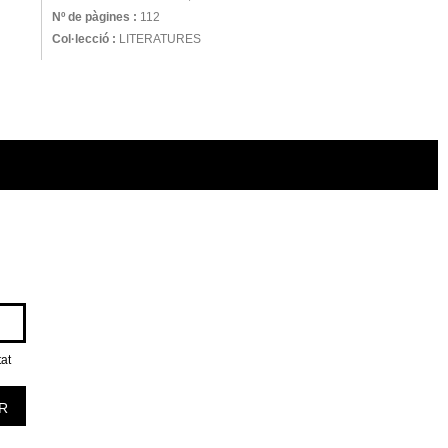
Nº de pàgines :
112
Col·lecció :
LITERATURES
tat
R