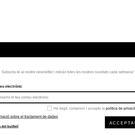
Subscriu-te al nostre newsletter i rebràs totes les nostres novetats cada setmana!
eu electrònic
He llegit, comprenc i accepto la
política de privaci
rmació sobre el tractament de dades
ACCEPTA
 del butlletí