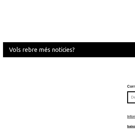
Vols rebre més noticies?
Corr
Info
baixa