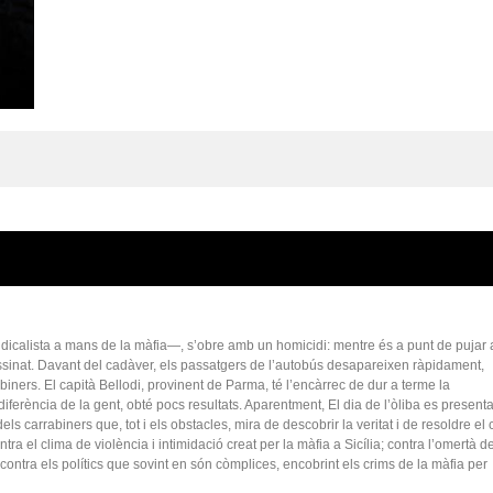
indicalista a mans de la màfia—, s’obre amb un homicidi: mentre és a punt de pujar 
assinat. Davant del cadàver, els passatgers de l’autobús desapareixen ràpidament,
biners. El capità Bellodi, provinent de Parma, té l’encàrrec de dur a terme la
indiferència de la gent, obté pocs resultats. Aparentment, El dia de l’òliba es presen
ls carrabiners que, tot i els obstacles, mira de descobrir la veritat i de resoldre el 
ra el clima de violència i intimidació creat per la màfia a Sicília; contra l’omertà d
 contra els polítics que sovint en són còmplices, encobrint els crims de la màfia per