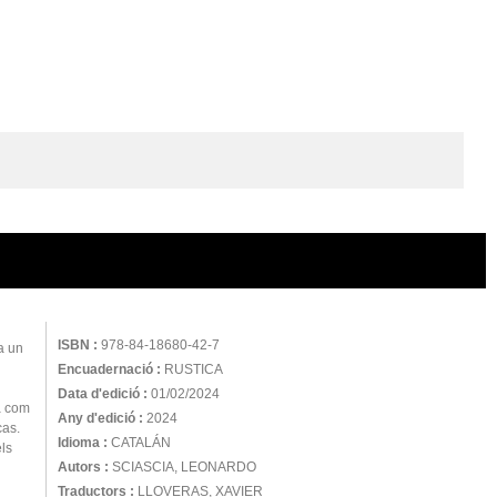
ISBN :
978-84-18680-42-7
a un
Encuadernació :
RUSTICA
Data d'edició :
01/02/2024
ta com
Any d'edició :
2024
cas.
Idioma :
CATALÁN
els
Autors :
SCIASCIA, LEONARDO
Traductors :
LLOVERAS, XAVIER