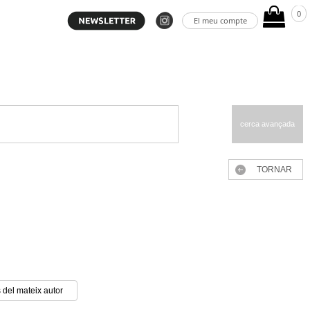
0
El meu compte
cerca avançada
TORNAR
 del mateix autor