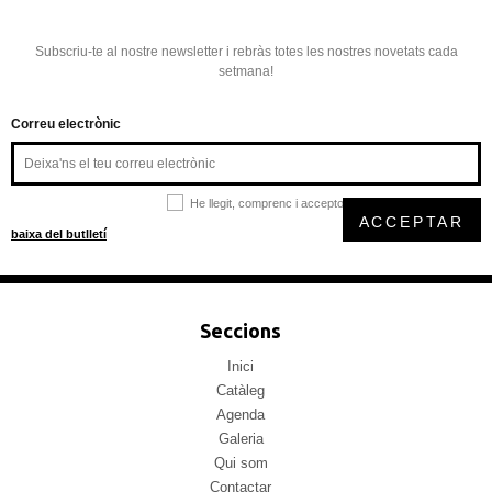
Subscriu-te al nostre newsletter i rebràs totes les nostres novetats cada
setmana!
Correu electrònic
He llegit, comprenc i accepto la
política de privacitat
ACCEPTAR
baixa del butlletí
Seccions
Inici
Catàleg
Agenda
Galeria
Qui som
Contactar