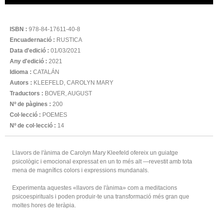
ISBN :
978-84-17611-40-8
Encuadernació :
RUSTICA
Data d'edició :
01/03/2021
Any d'edició :
2021
Idioma :
CATALÁN
Autors :
KLEEFELD, CAROLYN MARY
Traductors :
BOVER, AUGUST
Nº de pàgines :
200
Col·lecció :
POEMES
Nº de col·lecció :
14
Llavors de l'ànima de Carolyn Mary Kleefeld ofereix un guiatge
psicològic i emocional expressat en un to més alt —revestit amb tota
mena de magnífics colors i expressions mundanals.
Experimenta aquestes «llavors de l'ànima» com a meditacions
psicoespirituals i poden produir-te una transformació més gran que
moltes hores de teràpia.