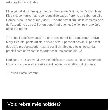
—Laura Archera Huxley
El conjunt d'aforismes que integren Llavors de l'ànima, de Carolyn Mary
Kleefeld, són un veritable condensat de saber. Però no un saber erudit o
llibresc, sinó un saber real, viscut, un saber creat, fruit de la contemplació
de l'experiència que té lloc en aquell indret en què el temps cronològic
no té cap poder.
Tot aquest procés evolutiu l'ha anat descobrint, fent conscient Carolyn
Mary Kleefeld, poeta artista, artista poeta. I, pensant des de si, pensant
des de la pròpia experiència, ha escrit un llibre que és un escandall
preciós com un tresor i inspirador com una sortida del Sol.
L'art genuí de Carolyn Mary Kleefeld és com els seus aforismes perquè
troba la inspiració en el seu esperit net de noses, de condicionants.
—Teresa Costa-Gramunt
Vols rebre més noticies?