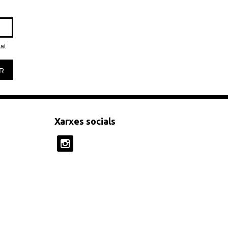
tat
R
Xarxes socials