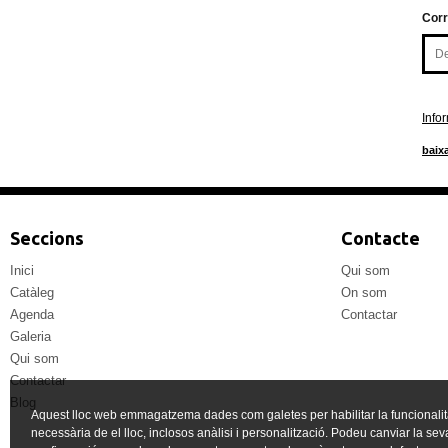
Corr
Info
baixa
Seccions
Contacte
Inici
Qui som
Catàleg
On som
Agenda
Contactar
Galeria
Qui som
Contactar
Blog
Aquest lloc web emmagatzema dades com galetes per habilitar la funcionalit
necessària de el lloc, inclosos anàlisi i personalització. Podeu canviar la sev