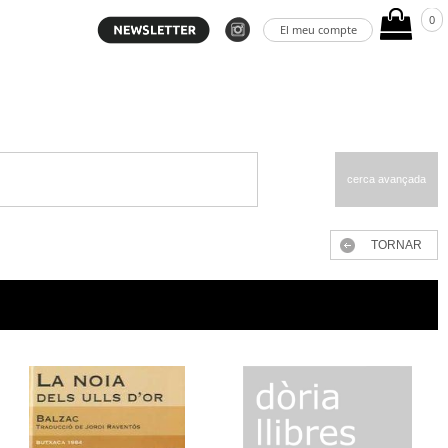
0
El meu compte
cerca avançada
TORNAR