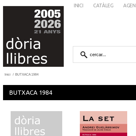
INICI
CATÀLEG
AGEN
Inici
/
BUTXACA 1984
BUTXACA 1984