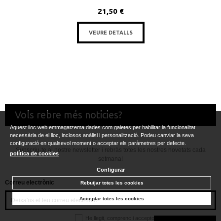
21,50 €
VEURE DETALLS
Vols rebre més noticies?
Aquest lloc web emmagatzema dades com galetes per habilitar la funcionalitat
necessària de el lloc, inclosos anàlisi i personalització. Podeu canviar la seva
configuració en qualsevol moment o acceptar els paràmetres per defecte.
Subscriu-te al nostre newsletter i rebràs totes les nostres novetats cada
política de cookies
setmana!
Configurar
Correu electrònic
Rebutjar totes les cookies
Acceptar totes les cookies
He llegit, comprenc i accepto la
política de privacitat