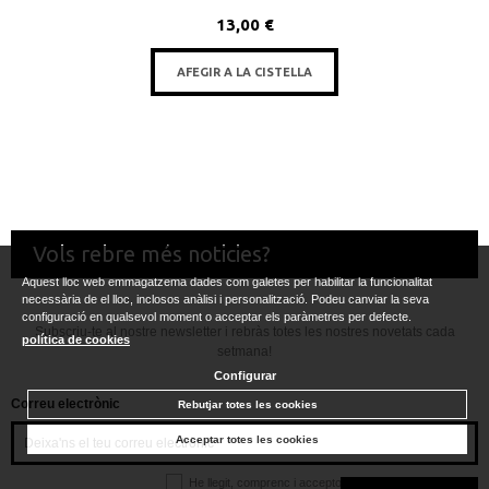
13,00 €
AFEGIR A LA CISTELLA
Vols rebre més noticies?
Aquest lloc web emmagatzema dades com galetes per habilitar la funcionalitat
necessària de el lloc, inclosos anàlisi i personalització. Podeu canviar la seva
configuració en qualsevol moment o acceptar els paràmetres per defecte.
Subscriu-te al nostre newsletter i rebràs totes les nostres novetats cada
política de cookies
setmana!
Configurar
Correu electrònic
Rebutjar totes les cookies
Acceptar totes les cookies
He llegit, comprenc i accepto la
política de privacitat