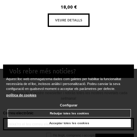
18,00 €
VEURE DETALLS
Vols rebre més noticies?
Aquest lloc web emmagatzema dades com galetes per habilitar la funcionalitat
necessària de el lloc, inclosos anàlisi i personalització. Podeu canviar la seva
configuració en qualsevol moment o acceptar els paràmetres per defecte.
Subscriu-te al nostre newsletter i rebràs totes les nostres novetats cada
política de cookies
setmana!
Configurar
Correu electrònic
Rebutjar totes les cookies
Acceptar totes les cookies
He llegit, comprenc i accepto la
política de privacitat