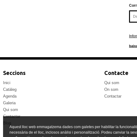
Corr
Info
baixa
Seccions
Contacte
Inici
Qui som
Catàleg
On som
Agenda
Contactar
Galeria
Qui som
Contactar
Blog
Aquest lloc web emmagatzema dades com galetes per habilitar la funcionalit
necessària de el lloc, inclosos anàlisi i personalització. Podeu canviar la sev