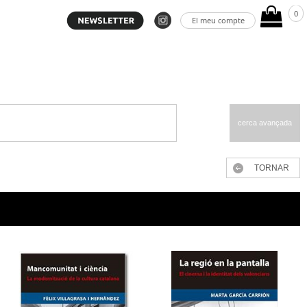
0
El meu compte
cerca avançada
TORNAR