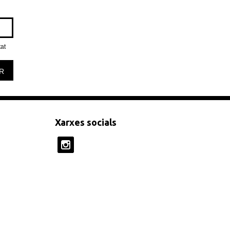
tat
R
Xarxes socials