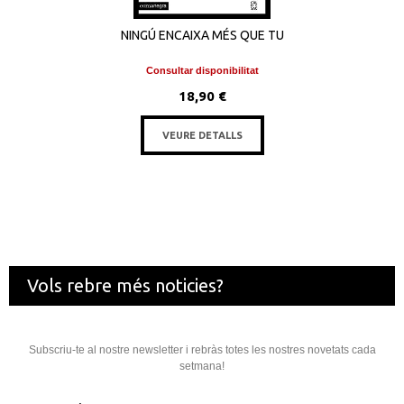
NINGÚ ENCAIXA MÉS QUE TU
Consultar disponibilitat
18,90 €
VEURE DETALLS
Vols rebre més noticies?
Subscriu-te al nostre newsletter i rebràs totes les nostres novetats cada
setmana!