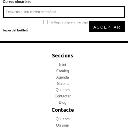
Correu electrònic
He llegit, comprenc i accepto la
política de privacitat
ACCEPTAR
baixa del butlletí
Seccions
Inici
Catàleg
Agenda
Galeria
Qui som
Contactar
Blog
Contacte
Qui som
On som