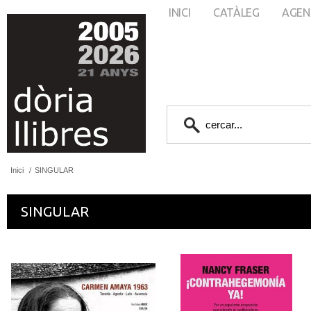
INICI
CATÀLEG
AGEN
Inici
/
SINGULAR
SINGULAR