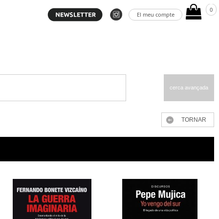
0
El meu compte
cerca avançada
TORNAR