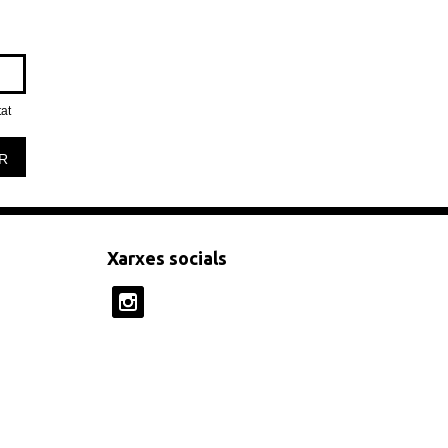
tat
R
Xarxes socials