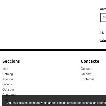
Corr
Info
baixa
Seccions
Contacte
Inici
Qui som
Catàleg
On som
Agenda
Contactar
Galeria
Qui som
Contactar
Blog
Aquest lloc web emmagatzema dades com galetes per habilitar la funcionalit