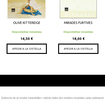
OLIVE KITTERIDGE
MIRADES FURTIVES
Disponibilitat inmediata
Disponibilitat inmediata
16,50 €
18,00 €
AFEGIR A LA CISTELLA
AFEGIR A LA CISTELLA
Subscriu-te al nostre newsletter i rebràs totes les nostres novetats cada setmana!