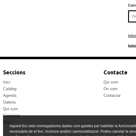
Corr
Info
baixa
Seccions
Contacte
Inici
Qui som
Catàleg
On som
Agenda
Contactar
Galeria
Qui som
Contactar
Blog
Aquest lloc web emmagatzema dades com galetes per habilitar la funcionalit
necessària de el lloc, inclosos anàlisi i personalització. Podeu canviar la sev