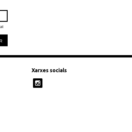
tat
R
Xarxes socials