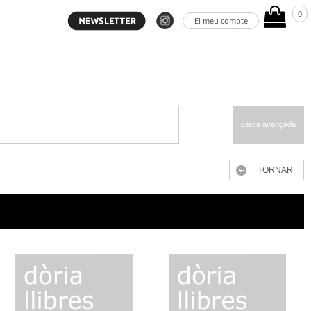
0
El meu compte
cerca avançada
TORNAR