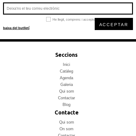
He llegit, comprenc i accepto la
política de privacitat
ACCEPTAR
baixa del butlletí
Seccions
Inici
Catàleg
Agenda
Galeria
Qui som
Contactar
Blog
Contacte
Qui som
On som
Contactar