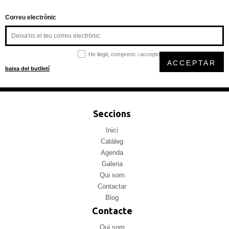
Correu electrònic
He llegit, comprenc i accepto la
política de privacitat
ACCEPTAR
baixa del butlletí
Seccions
Inici
Catàleg
Agenda
Galeria
Qui som
Contactar
Blog
Contacte
Qui som