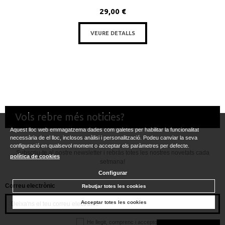
29,00 €
VEURE DETALLS
Vols rebre més noticies?
Aquest lloc web emmagatzema dades com galetes per habilitar la funcionalitat
necessària de el lloc, inclosos anàlisi i personalització. Podeu canviar la seva
configuració en qualsevol moment o acceptar els paràmetres per defecte.
Subscriu-te al nostre newsletter i rebràs totes les nostres novetats cada
política de cookies
setmana!
Configurar
Correu electrònic
Rebutjar totes les cookies
Acceptar totes les cookies
He llegit, comprenc i accepto la
política de privacitat