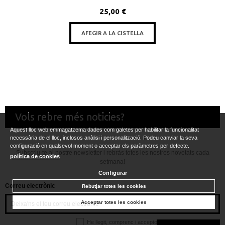
25,00 €
AFEGIR A LA CISTELLA
Vols rebre més noticies?
Aquest lloc web emmagatzema dades com galetes per habilitar la funcionalitat
necessària de el lloc, inclosos anàlisi i personalització. Podeu canviar la seva
configuració en qualsevol moment o acceptar els paràmetres per defecte.
Subscriu-te al nostre newsletter i rebràs totes les nostres novetats cada
política de cookies
setmana!
Configurar
Correu electrònic
Rebutjar totes les cookies
Acceptar totes les cookies
He llegit, comprenc i accepto la
política de privacitat