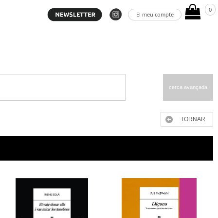
0
El meu compte
cerca avançada
TORNAR