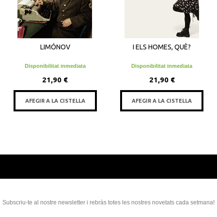
LIMÓNOV
I ELS HOMES, QUÈ?
Disponibilitat inmediata
Disponibilitat inmediata
21,90 €
21,90 €
AFEGIR A LA CISTELLA
AFEGIR A LA CISTELLA
Subscriu-te al nostre newsletter i rebràs totes les nostres novetats cada setmana!