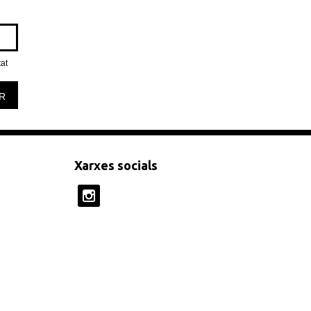
tat
R
Xarxes socials