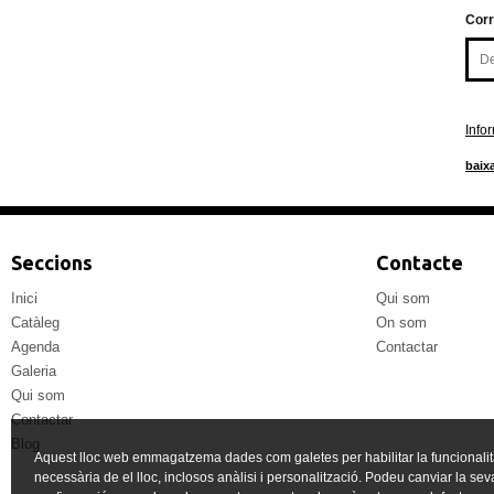
Corr
Info
baixa
Seccions
Contacte
Inici
Qui som
Catàleg
On som
Agenda
Contactar
Galeria
Qui som
Contactar
Blog
Aquest lloc web emmagatzema dades com galetes per habilitar la funcionalit
necessària de el lloc, inclosos anàlisi i personalització. Podeu canviar la sev