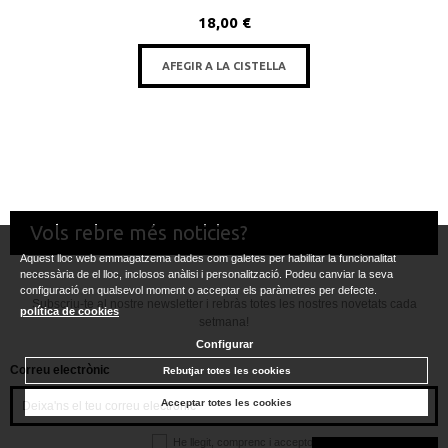
18,00 €
AFEGIR A LA CISTELLA
Vols rebre més noticies?
Aquest lloc web emmagatzema dades com galetes per habilitar la funcionalitat
necessària de el lloc, inclosos anàlisi i personalització. Podeu canviar la seva
configuració en qualsevol moment o acceptar els paràmetres per defecte.
Subscriu-te al nostre newsletter i rebràs totes les nostres novetats cada
política de cookies
setmana!
Configurar
Correu electrònic
Rebutjar totes les cookies
Acceptar totes les cookies
He llegit, comprenc i accepto la
política de privacitat