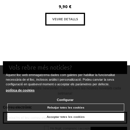
9,90 €
VEURE DETALLS
Vols rebre més noticies?
Aquest lloc web emmagatzema dades com galetes per habilitar la funcionalitat
necessària de el lloc, inclosos anàlisi i personalització. Podeu canviar la seva
configuració en qualsevol moment o acceptar els paràmetres per defecte.
Subscriu-te al nostre newsletter i rebràs totes les nostres novetats cada
política de cookies
setmana!
Configurar
Correu electrònic
Rebutjar totes les cookies
Acceptar totes les cookies
He llegit, comprenc i accepto la
política de privacitat