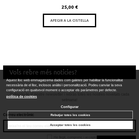
25,00 €
AFEGIR A LA CISTELLA
Vols rebre més noticies?
Aquest lloc web emmagatzema dades com galetes per habilitar la funcionalitat
necessària de el lloc, inclosos anàlisi i personalització. Podeu canviar la seva
configuració en qualsevol moment o acceptar els paràmetres per defecte.
Subscriu-te al nostre newsletter i rebràs totes les nostres novetats cada
política de cookies
setmana!
Configurar
Correu electrònic
Rebutjar totes les cookies
Acceptar totes les cookies
He llegit, comprenc i accepto la
política de privacitat