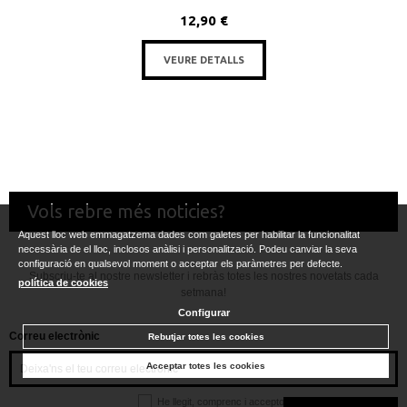
12,90 €
VEURE DETALLS
Vols rebre més noticies?
Aquest lloc web emmagatzema dades com galetes per habilitar la funcionalitat
necessària de el lloc, inclosos anàlisi i personalització. Podeu canviar la seva
configuració en qualsevol moment o acceptar els paràmetres per defecte.
Subscriu-te al nostre newsletter i rebràs totes les nostres novetats cada
política de cookies
setmana!
Configurar
Correu electrònic
Rebutjar totes les cookies
Acceptar totes les cookies
He llegit, comprenc i accepto la
política de privacitat