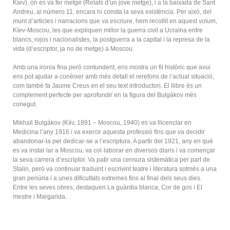
Kíev), on es va fer metge (Relats d’un jove metge), i a la baixada de Sant
Andreu, al número 11, encara hi consta la seva existència. Per això, del
munt d’articles i narracions que va escriure, hem recollit en aquest volum,
Kíev-Moscou, les que expliquen millor la guerra civil a Ucraïna entre
blancs, rojos i nacionalistes, la postguerra a la capital i la represa de la
vida (d’escriptor, ja no de metge) a Moscou.
Amb una ironia fina però contundent, ens mostra un fil històric que avui
ens pot ajudar a conèixer amb més detall el rerefons de l’actual situació,
com també fa Jaume Creus en el seu text introductori. El llibre és un
complement perfecte per aprofundir en la figura del Bulgàkov més
conegut.
Mikhaïl Bulgàkov (Kíiv, 1891 – Moscou, 1940) es va llicenciar en
Medicina l’any 1916 i va exercir aquesta professió fins que va decidir
abandonar-la per dedicar-se a l’escriptura. A partir del 1921, any en què
es va instal·lar a Moscou, va col·laborar en diversos diaris i va començar
la seva carrera d’escriptor. Va patir una censura sistemàtica per part de
Stalin, però va continuar traduint i escrivint teatre i literatura sotmès a una
gran penúria i a unes dificultats extremes fins al final dels seus dies.
Entre les seves obres, destaquen La guàrdia blanca, Cor de gos i El
mestre i Margarida.