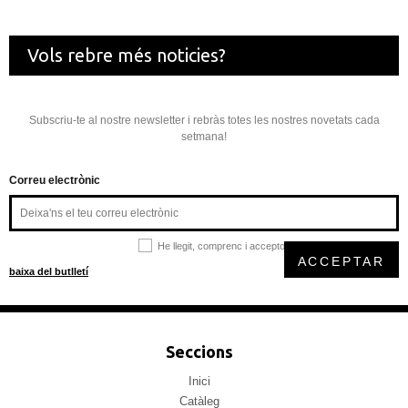
Vols rebre més noticies?
Subscriu-te al nostre newsletter i rebràs totes les nostres novetats cada
setmana!
Correu electrònic
He llegit, comprenc i accepto la
política de privacitat
ACCEPTAR
baixa del butlletí
Seccions
Inici
Catàleg