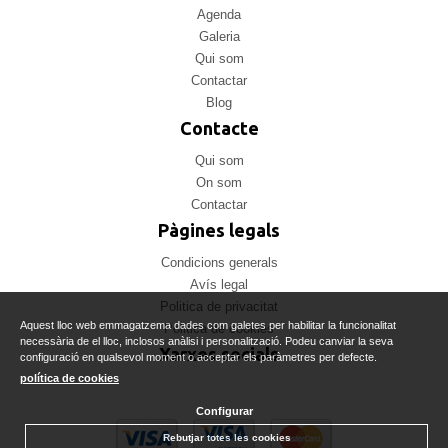
Agenda
Galeria
Qui som
Contactar
Blog
Contacte
Qui som
On som
Contactar
Pàgines legals
Condicions generals
Avís legal
Politica de privacitat
Aquest lloc web emmagatzema dades com galetes per habilitar la funcionalitat
Politica de cookies
necessària de el lloc, inclosos anàlisi i personalització. Podeu canviar la seva
Xarxes socials
configuració en qualsevol moment o acceptar els paràmetres per defecte.
política de cookies
Configurar
Rebutjar totes les cookies