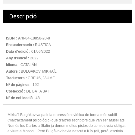
Descripció
ISBN :
978-84-18858-20-8
Encuadernació :
RUSTICA
Data d'edició :
01/06/2022
Any d'edició :
2022
Idioma :
CATALÁN
Autors :
BULGÀKOV, MIKHAÏL
Traductors :
CREUS, JAUME
Nº de pàgines :
192
Col·lecció :
DE BAT A BAT
Nº de col·lecció :
48
Mikhaïl Bulgàkov va patir la repressió soviètica de forma més subtil
(maltractament psicològic) que d’altres escriptors que van ser afusellats.
Només les Cartes a Stalin ja donen moltes pistes de com es veia obligat
a viure a Moscou. Però Bulgàkov havia nascut a Kíiv (ell, però, escrivia