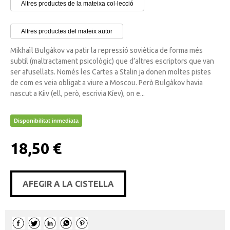
Altres productes de la mateixa col·lecció
Altres productes del mateix autor
Mikhaïl Bulgàkov va patir la repressió soviètica de forma més
subtil (maltractament psicològic) que d’altres escriptors que van
ser afusellats. Només les Cartes a Stalin ja donen moltes pistes
de com es veia obligat a viure a Moscou. Però Bulgàkov havia
nascut a Kíiv (ell, però, escrivia Kíev), on e...
Disponibilitat inmediata
18,50 €
AFEGIR A LA CISTELLA