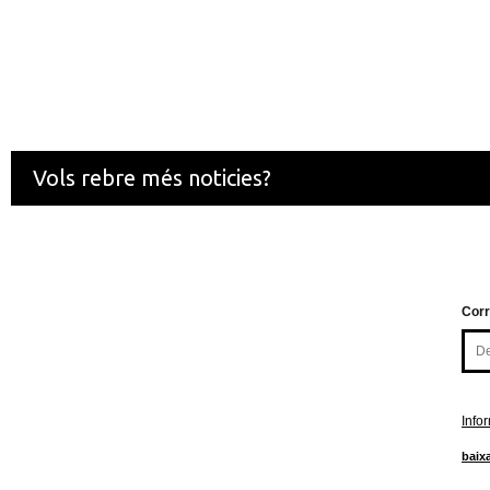
Vols rebre més noticies?
Corr
Info
baixa