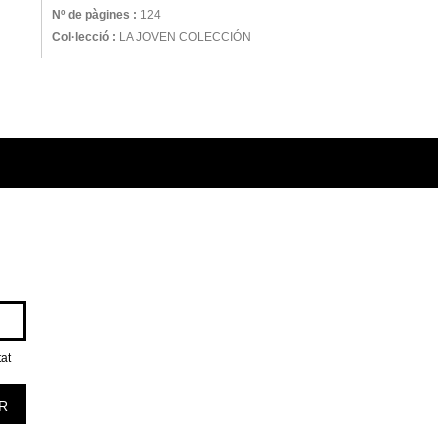
Nº de pàgines :
124
Col·lecció :
LA JOVEN COLECCIÓN
tat
R