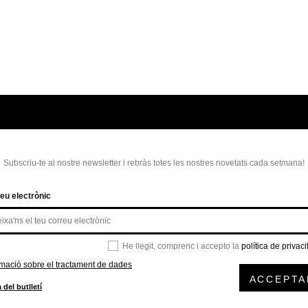
Subscriu-te al nostre newsletter i rebràs totes les nostres novetats cada setmana!
eu electrònic
He llegit, comprenc i accepto la
política de privaci
rmació sobre el tractament de dades
ACCEPTA
 del butlletí