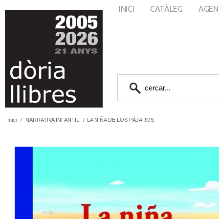
INICI
CATÀLEG
AGEN
Inici
/
NARRATIVA INFANTIL
/
LA NIÑA DE LOS PÁJAROS