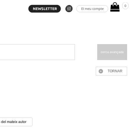
0
El meu compte
cerca avançada
TORNAR
 del mateix autor