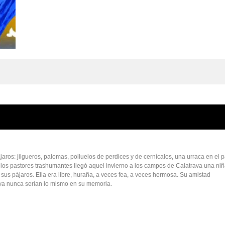
aros: jilgueros, palomas, polluelos de perdices y de cernícalos, una urraca en el p
 los pastores trashumantes llegó aquel invierno a los campos de Calatrava una ni
sus pájaros. Ella era libre, huraña, a veces fea, a veces hermosa. Su amistad
 ya nunca serían lo mismo en su memoria.