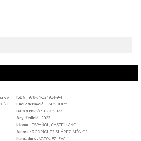
ISBN :
978-84-124914-9-4
atio y
ña. No
Encuadernació :
TAPA DURA
Data d'edició :
01/10/2023
Any d'edició :
2023
Idioma :
ESPAÑOL, CASTELLANO
Autors :
RODRÍGUEZ SUÁREZ, MÓNICA
Ilustradors :
VAZQUEZ, EVA