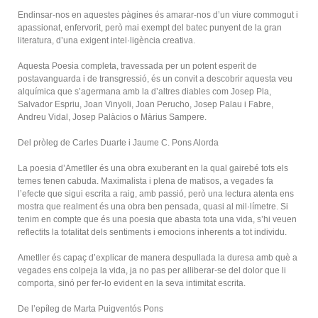
Endinsar-nos en aquestes pàgines és amarar-nos d’un viure commogut i
apassionat, enfervorit, però mai exempt del batec punyent de la gran
literatura, d’una exigent intel·ligència creativa.
Aquesta Poesia completa, travessada per un potent esperit de
postavanguarda i de transgressió, és un convit a descobrir aquesta veu
alquímica que s’agermana amb la d’altres diables com Josep Pla,
Salvador Espriu, Joan Vinyoli, Joan Perucho, Josep Palau i Fabre,
Andreu Vidal, Josep Palàcios o Màrius Sampere.
Del pròleg de Carles Duarte i Jaume C. Pons Alorda
La poesia d’Ametller és una obra exuberant en la qual gairebé tots els
temes tenen cabuda. Maximalista i plena de matisos, a vegades fa
l’efecte que sigui escrita a raig, amb passió, però una lectura atenta ens
mostra que realment és una obra ben pensada, quasi al mil·límetre. Si
tenim en compte que és una poesia que abasta tota una vida, s’hi veuen
reflectits la totalitat dels sentiments i emocions inherents a tot individu.
Ametller és capaç d’explicar de manera despullada la duresa amb què a
vegades ens colpeja la vida, ja no pas per alliberar-se del dolor que li
comporta, sinó per fer-lo evident en la seva intimitat escrita.
De l’epíleg de Marta Puigventós Pons