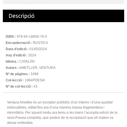
Descripció
ISBN :
978-84-18858-76-5
Encuadernació :
RUSTICA
Data d'edició :
01/05/2024
Any d'edició :
2024
Idioma :
CATALÁN
Autors :
AMETLLER, VENTURA
Nº de pàgines :
1696
Col·lecció :
1984POESIA
Nº de col·lecció :
43
Ventura Ametller és un escriptor polièdric d’un interès i d’una qualitat
indiscutibles, editat fins ara d’una manera massa fragmentària i
minoritària. Per aquest motiu ara teniu a les mans l’acurada edició de la
seva Poesia completa, que parteix de la recopilació que ell mateix va
deixar enllestida.