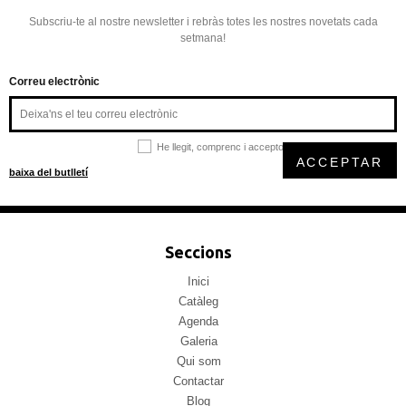
Subscriu-te al nostre newsletter i rebràs totes les nostres novetats cada
setmana!
Correu electrònic
He llegit, comprenc i accepto la
política de privacitat
ACCEPTAR
baixa del butlletí
Seccions
Inici
Catàleg
Agenda
Galeria
Qui som
Contactar
Blog