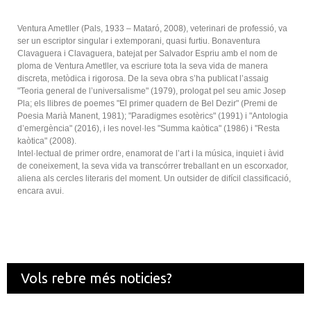
Ventura Ametller (Pals, 1933 – Mataró, 2008), veterinari de professió, va
ser un escriptor singular i extemporani, quasi furtiu. Bonaventura
Clavaguera i Clavaguera, batejat per Salvador Espriu amb el nom de
ploma de Ventura Ametller, va escriure tota la seva vida de manera
discreta, metòdica i rigorosa. De la seva obra s’ha publicat l’assaig
"Teoria general de l’universalisme" (1979), prologat pel seu amic Josep
Pla; els llibres de poemes "El primer quadern de Bel Dezir" (Premi de
Poesia Marià Manent, 1981); "Paradigmes esotèrics" (1991) i "Antologia
d’emergència" (2016), i les novel·les "Summa kaòtica" (1986) i "Resta
kaòtica" (2008).
Intel·lectual de primer ordre, enamorat de l’art i la música, inquiet i àvid
de coneixement, la seva vida va transcórrer treballant en un escorxador,
aliena als cercles literaris del moment. Un outsider de difícil classificació,
encara avui.
Vols rebre més noticies?