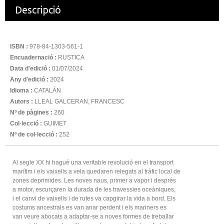
Descripció
ISBN :
978-84-1303-561-1
Encuadernació :
RUSTICA
Data d'edició :
01/07/2024
Any d'edició :
2024
Idioma :
CATALÁN
Autors :
LLEAL GALCERAN, FRANCESC
Nº de pàgines :
260
Col·lecció :
GUIMET
Nº de col·lecció :
252
Al segle XX hi hagué una veritable revolució en el transport
marítim i els vaixells a vela quedaren relegats al tràfic local de
zones deprimides. Les noves naus, primer a vapor i després
a motor, escurçaren la durada de les travessies oceàniques,
i el canvi de vaixells i de rutes va capgirar la vida a bord. Els
costums ancestrals es van anar perdent i els mariners es
van veure abocats a adaptar-se a noves formes de treballar