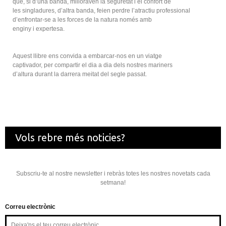
que, si d’una banda, milloraven la seguretat i el confort de
les singladures, d’altra banda, feien perdre l’atractiu professional
d’enfrontar-se a les forces de la natura només amb
enginy i expertesa.
Aquest llibre ens convida a embarcar-nos en un viatge
captivador, per compartir el dia a dia dels nostres mariners
d’altura durant la darrera meitat del segle passat.
Vols rebre més noticies?
Subscriu-te al nostre newsletter i rebràs totes les nostres novetats cada
setmana!
Correu electrònic