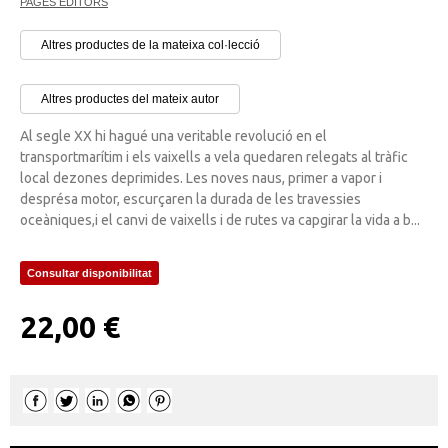
PAGÈS EDITORS
Altres productes de la mateixa col·lecció
Altres productes del mateix autor
Al segle XX hi hagué una veritable revolució en el
transportmarítim i els vaixells a vela quedaren relegats al tràfic
local dezones deprimides. Les noves naus, primer a vapor i
desprésa motor, escurçaren la durada de les travessies
oceàniques,i el canvi de vaixells i de rutes va capgirar la vida a b...
Consultar disponibilitat
22,00 €