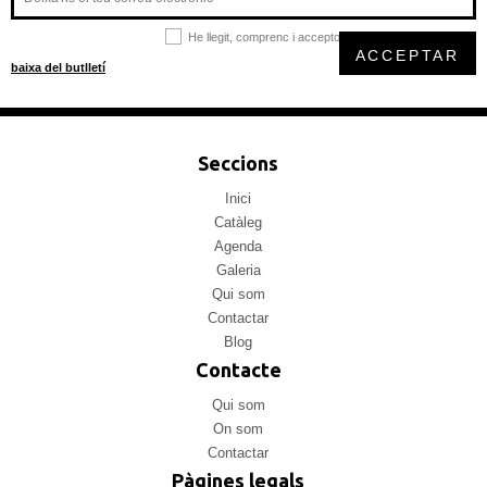
He llegit, comprenc i accepto la
política de privacitat
ACCEPTAR
baixa del butlletí
Seccions
Inici
Catàleg
Agenda
Galeria
Qui som
Contactar
Blog
Contacte
Qui som
On som
Contactar
Pàgines legals