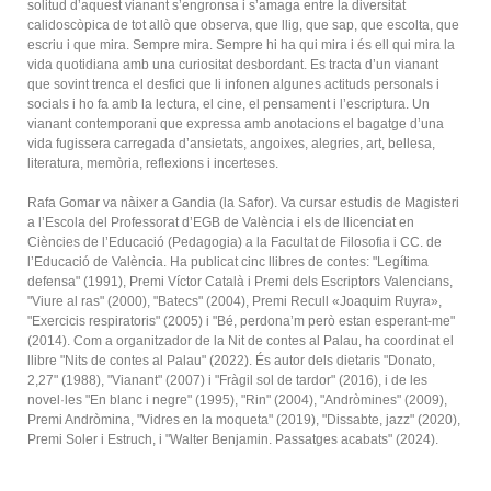
solitud d’aquest vianant s’engronsa i s’amaga entre la diversitat
calidoscòpica de tot allò que observa, que llig, que sap, que escolta, que
escriu i que mira. Sempre mira. Sempre hi ha qui mira i és ell qui mira la
vida quotidiana amb una curiositat desbordant. Es tracta d’un vianant
que sovint trenca el desfici que li infonen algunes actituds personals i
socials i ho fa amb la lectura, el cine, el pensament i l’escriptura. Un
vianant contemporani que expressa amb anotacions el bagatge d’una
vida fugissera carregada d’ansietats, angoixes, alegries, art, bellesa,
literatura, memòria, reflexions i incerteses.
Rafa Gomar va nàixer a Gandia (la Safor). Va cursar estudis de Magisteri
a l’Escola del Professorat d’EGB de València i els de llicenciat en
Ciències de l’Educació (Pedagogia) a la Facultat de Filosofia i CC. de
l’Educació de València. Ha publicat cinc llibres de contes: "Legítima
defensa" (1991), Premi Víctor Català i Premi dels Escriptors Valencians,
"Viure al ras" (2000), "Batecs" (2004), Premi Recull «Joaquim Ruyra»,
"Exercicis respiratoris" (2005) i "Bé, perdona’m però estan esperant-me"
(2014). Com a organitzador de la Nit de contes al Palau, ha coordinat el
llibre "Nits de contes al Palau" (2022). És autor dels dietaris "Donato,
2,27" (1988), "Vianant" (2007) i "Fràgil sol de tardor" (2016), i de les
novel·les "En blanc i negre" (1995), "Rin" (2004), "Andròmines" (2009),
Premi Andròmina, "Vidres en la moqueta" (2019), "Dissabte, jazz" (2020),
Premi Soler i Estruch, i "Walter Benjamin. Passatges acabats" (2024).