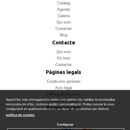
Catàleg
Agenda
Galeria
Qui som
Contactar
Blog
Contacte
Qui som
On som
Contactar
Pàgines legals
Condicions generals
Avís legal
Politica de privacitat
Aquest lloc web emmagatzema dades com galetes per habilitar la funcionalitat
Politica de cookies
necessària de el lloc, inclosos anàlisi i personalització. Podeu canviar la seva
Xarxes socials
configuració en qualsevol moment o acceptar els paràmetres per defecte.
política de cookies
Configurar