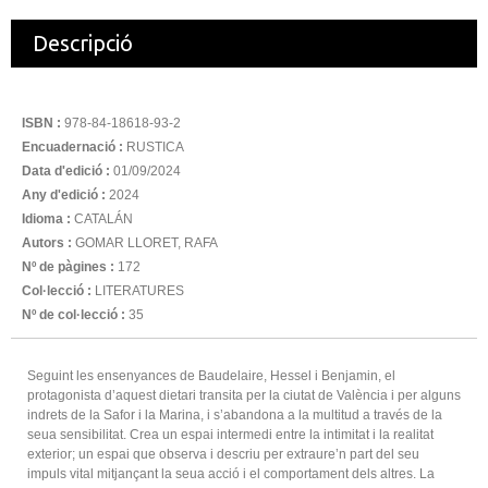
Descripció
ISBN :
978-84-18618-93-2
Encuadernació :
RUSTICA
Data d'edició :
01/09/2024
Any d'edició :
2024
Idioma :
CATALÁN
Autors :
GOMAR LLORET, RAFA
Nº de pàgines :
172
Col·lecció :
LITERATURES
Nº de col·lecció :
35
Seguint les ensenyances de Baudelaire, Hessel i Benjamin, el
protagonista d’aquest dietari transita per la ciutat de València i per alguns
indrets de la Safor i la Marina, i s’abandona a la multitud a través de la
seua sensibilitat. Crea un espai intermedi entre la intimitat i la realitat
exterior; un espai que observa i descriu per extraure’n part del seu
impuls vital mitjançant la seua acció i el comportament dels altres. La