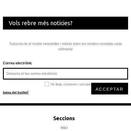
Vols rebre més noticies?
Subscriu-te al nostre newsletter i rebràs totes les nostres novetats cada
setmana!
Correu electrònic
He llegit, comprenc i accepto la
política de privacitat
ACCEPTAR
baixa del butlletí
Seccions
Inici