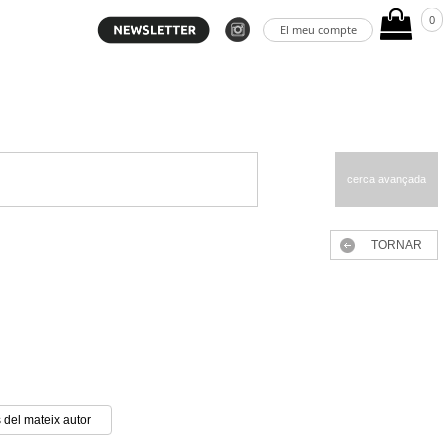
0
El meu compte
cerca avançada
TORNAR
 del mateix autor