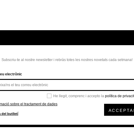
Subscriu-te al nostre newsletter i rebràs totes les nostres novetats cada setmana!
eu electrònic
He llegit, comprenc i accepto la
política de privaci
rmació sobre el tractament de dades
ACCEPTA
 del butlletí