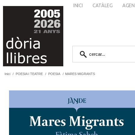
INICI
CATÀLEG
AGEN
Inici
/
POESIA I TEATRE
/
POESIA
/
MARES MIGRANTS