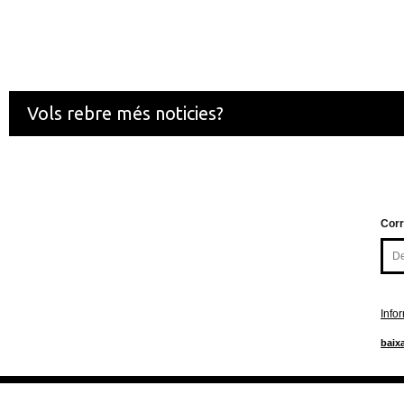
Vols rebre més noticies?
Corr
Info
baixa