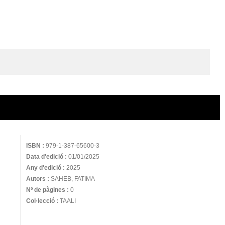
ISBN :
979-1-387-65600-3
Data d'edició :
01/01/2025
Any d'edició :
2025
Autors :
SAHEB, FATIMA
Nº de pàgines :
0
Col·lecció :
TAALI