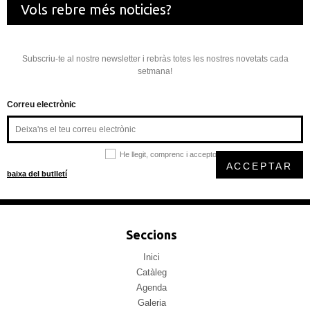
Vols rebre més noticies?
Subscriu-te al nostre newsletter i rebràs totes les nostres novetats cada
setmana!
Correu electrònic
He llegit, comprenc i accepto la
política de privacitat
ACCEPTAR
baixa del butlletí
Seccions
Inici
Catàleg
Agenda
Galeria