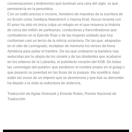
conversaciones y testimonios que iluminan una cara del siglo xx que
permanecía en la penumbra.
Con un estilo preciso e incisivo, heredero de maestras de la escritura de
no ficción como Svetlana Aleksiévich o Hanna Krall, Nocun levanta con
El amor ha sido mi única culpa un refugio en el que resuena la historia
de cerca del millón de partisanas, conductoras y francotiradoras que
combatieron en el Ejército Rojo o de las mujeres soldado que hoy
conforman casi un tercio de la milicia ucraniana. De las que, atrapadas
en el sitio de Leningrado, recitaban de memoria los versos de Anna
Ajmátova para paliar el hambre. De las que ondearon la bandera roja
seducidas por la utopía de los sóviets y de las disidentes que acabaron
en los sótanos de la Lubianka, el putrefacto corazón del KGB. De todas
las «enemigas del pueblo» que perdieron el nombre propio en el gulag o
que pasaron su juventud en las fosas de la psiquia- tría soviética. Aquí
están las voces de un imperio que se desmorona y que tras su derrumbe
ha dejado a la vista su estructura de violencia.
Traducción de Agata Orzeszek y Ernesto Rubio, Premio Nacional de
Traducción.