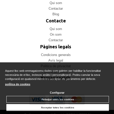
Qui som
Contactar
Blog
Contacte
Qui som
On som
Contactar
Pàgines legals
Condicions generals
Avís legal
Politica de privacitat
Aquest lloc web emmagatzema dades com galetes per habilitar la funcionalitat
Politica de cookies
necessària de el lloc, inclosos anàlisi i personalització. Podeu canviar la seva
Xarxes socials
configuració en qualsevol moment o acceptar els paràmetres per defecte.
política de cookies
Configurar
Rebutjar totes les cookies
Acceptar totes les cookies