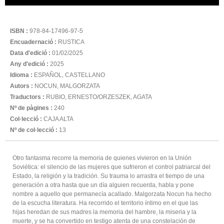
ISBN :
978-84-17496-97-5
Encuadernació :
RUSTICA
Data d'edició :
01/02/2025
Any d'edició :
2025
Idioma :
ESPAÑOL, CASTELLANO
Autors :
NOCUN, MALGORZATA
Traductors :
RUBIO, ERNESTO/ORZESZEK, AGATA
Nº de pàgines :
240
Col·lecció :
CAJA ALTA
Nº de col·lecció :
13
Otro fantasma recorre la memoria de quienes vivieron en la Unión
Soviética: el silencio de las mujeres que sufrieron el control patriarcal del
Estado, la religión y la tradición. Su trauma lo arrastra el tiempo de una
generación a otra hasta que un día alguien recuerda, habla y pone
nombre a aquello que permanecía acallado. Malgorzata Nocun ha hecho
de la escucha literatura. Ha recorrido el territorio íntimo en el que las
hijas heredan de sus madres la memoria del hambre, la miseria y la
muerte, y se ha convertido en testigo atenta de una constelación de