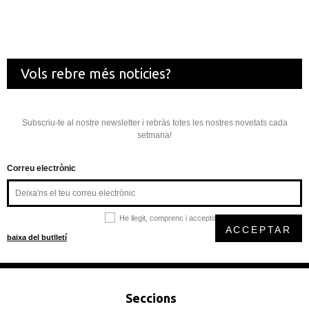
Vols rebre més noticies?
Subscriu-te al nostre newsletter i rebràs totes les nostres novetats cada
setmana!
Correu electrònic
He llegit, comprenc i accepto la
política de privacitat
ACCEPTAR
baixa del butlletí
Seccions