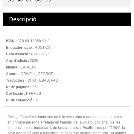
Descripció
ISBN :
978-84-18858-91-8
Encuadernació :
RUSTICA
Data d'edició :
01/02/2025
Any d'edició :
2025
Idioma :
CATALÁN
Autors :
ORWELL, GEORGE
Traductors :
DITO TUBAU, PAU
Nº de pàgines :
352
Col·lecció :
PERFILS
Nº de col·lecció :
13
George Orwell va donar veu amb la seva obra a una humanitat mínima
en primera persona arrelada en l’anàlisi de la vida quotidiana i de les
tendències més inquietants de la seva època. Enaltit arreu per "1984", la
seva aportació com a assagista, encara que menys coneguda, no només