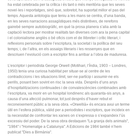
ha estat celebrada per la crítica i és tant o més meritòria que les seves
novel·les i reportatges, sinó que, sobretot, ha suportat millor el pas del
temps. Aquesta antologia que teniu a les mans se centra, d’una banda,
en les seves narracions assagístiques més distintives, de rerefons
gairebé sempre autobiogràfic, en què la prosa planera s’alia amb la
captació lectora per mostrar realitats tan diverses com ara la pena capital
i el colonialisme anglès o bé oficis com el de llibreter i crític literari, i
reflexions personals sobre l’escriptura, la societat i la política del seu
temps; i, de l’altra, en els assaigs literaris i les ressenyes que en
descriuen l’evolució com a escriptor fins a arribar a l’obra de maduresa.
L’escriptor i periodista George Orwell (Motihari, l’Índia, 1903 – Londres,
1950) tenia una curiosa habilitat per situar-se al centre de les
contradiccions i les situacions límit, ser-ne partícip i assumir-ne els
perills, posant ben sovint en risc la seva vida. Després d’uns anys
d’hospitalitzacions continuades i de convalescències combinades amb
l’escriptura, va morir en un hospital londinenc als quaranta-sis anys, a
causa d’una afecció pulmonar, tot just després d’haver rebut el
reconeixement públic a la seva obra. «Orwellià» és encara avui un terme
útil en l’esfera pública, vàlid per a periodistes i escriptors, que incideix en
la necessitat de confrontar les xarxes on s’expressa o s’expandeix l’ús
excessiu del poder. De la seva obra destaquen "La granja dels animals",
"1984" i "Homenatge a Catalunya". A Edicions de 1984 també n’hem
publicat "Dies a Birmània".