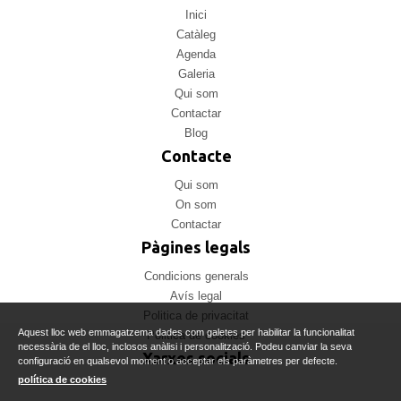
Inici
Catàleg
Agenda
Galeria
Qui som
Contactar
Blog
Contacte
Qui som
On som
Contactar
Pàgines legals
Condicions generals
Avís legal
Politica de privacitat
Aquest lloc web emmagatzema dades com galetes per habilitar la funcionalitat
Politica de cookies
necessària de el lloc, inclosos anàlisi i personalització. Podeu canviar la seva
Xarxes socials
configuració en qualsevol moment o acceptar els paràmetres per defecte.
política de cookies