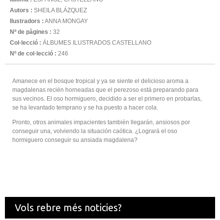
Autors :
SHEILA BLÁZQUEZ
Ilustradors :
ANNA MONGAY
Nº de pàgines :
32
Col·lecció :
ÁLBUMES ILUSTRADOS CASTELLANO
Nº de col·lecció :
246
Amanece en el bosque tropical y ya se siente el delicioso aroma a
magdalenas recién horneadas que el perezoso está preparando para
sus vecinos. El oso hormiguero, decidido a ser el primero en probarlas,
se ha levantado temprano y se ha puesto a hacer cola.
Pronto, otros animales impacientes también llegarán, ansiosos por
conseguir una, volviendo la situación caótica. ¿Logrará el oso
hormiguero conseguir su ansiada magdalena?
Vols rebre més noticies?