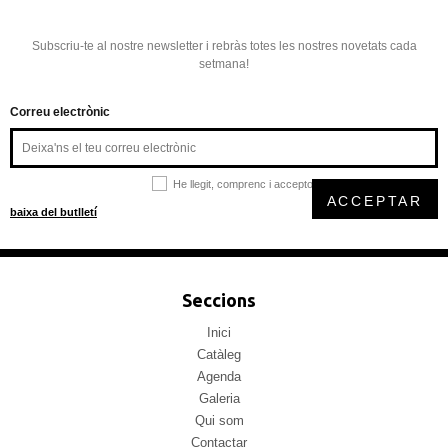
Subscriu-te al nostre newsletter i rebràs totes les nostres novetats cada
setmana!
Correu electrònic
He llegit, comprenc i accepto la
política de privacitat
ACCEPTAR
baixa del butlletí
Seccions
Inici
Catàleg
Agenda
Galeria
Qui som
Contactar