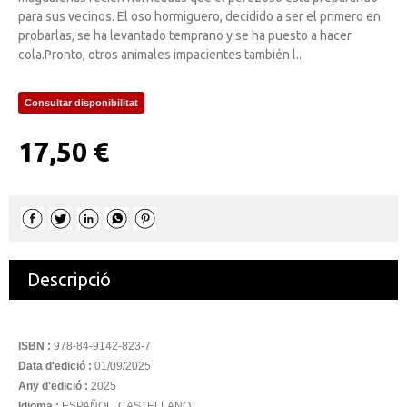
para sus vecinos. El oso hormiguero, decidido a ser el primero en
probarlas, se ha levantado temprano y se ha puesto a hacer
cola.Pronto, otros animales impacientes también l...
Consultar disponibilitat
17,50 €
Descripció
ISBN :
978-84-9142-823-7
Data d'edició :
01/09/2025
Any d'edició :
2025
Idioma :
ESPAÑOL, CASTELLANO