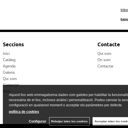
Info
baixa
Seccions
Contacte
Inici
Qui som
Catàleg
On som
Agenda
Contactar
Galeria
Qui som
Contactar
Blog
Aquest lloc web emmagatzema dades com galetes per habilitar la funcionalit
necessària de el lloc, inclosos anàlisi i personalització. Podeu canviar la sev
configuració en qualsevol moment o acceptar els paràmetres per defecte.
política de cookies
Configurar
Rebutjar totes les cookies
Acceptar totes les cook