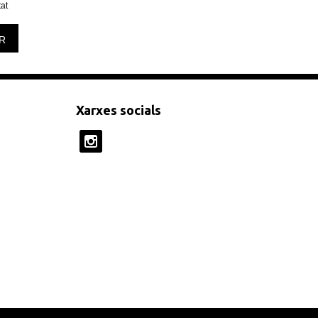
tat
R
Xarxes socials