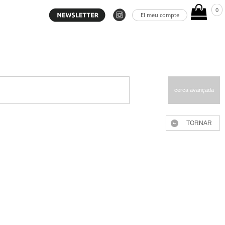
0
El meu compte
cerca avançada
TORNAR