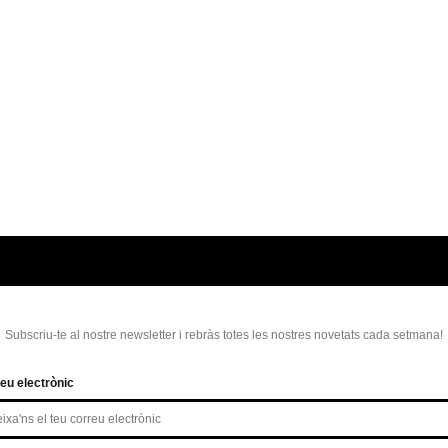
Subscriu-te al nostre newsletter i rebràs totes les nostres novetats cada setmana!
eu electrònic