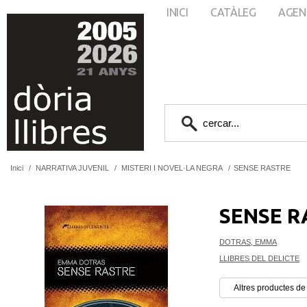
INICI
CATÀLEG
AGEN
Inici
/
NARRATIVA JUVENIL
/
MISTERI I NOVEL·LA NEGRA
/
SENSE RASTRE
SENSE R
DOTRAS, EMMA
LLIBRES DEL DELICTE
Altres productes de 