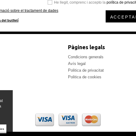
He llegit, comprenc i accepto la
política de privaci
rmació sobre el tractament de dades
ACCEPTA
 del butlletí
Pàgines legals
Condicions generals
Avís legal
Politica de privacitat
Politica de cookies
at
a
ies