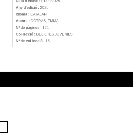
Data d'edició :
01/09/2025
Any d'edició :
2025
Idioma :
CATALÁN
Autors :
DOTRAS, EMMA
Nº de pàgines :
121
Col·lecció :
DELICTES JUVENILS
Nº de col·lecció :
16