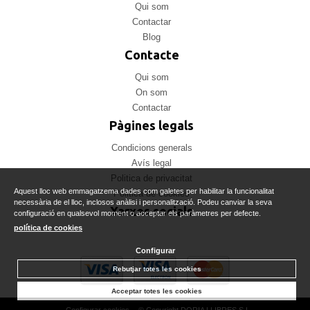
Qui som
Contactar
Blog
Contacte
Qui som
On som
Contactar
Pàgines legals
Condicions generals
Avís legal
Politica de privacitat
Aquest lloc web emmagatzema dades com galetes per habilitar la funcionalitat
Politica de cookies
necessària de el lloc, inclosos anàlisi i personalització. Podeu canviar la seva
Xarxes socials
configuració en qualsevol moment o acceptar els paràmetres per defecte.
política de cookies
Configurar
Rebutjar totes les cookies
Acceptar totes les cookies