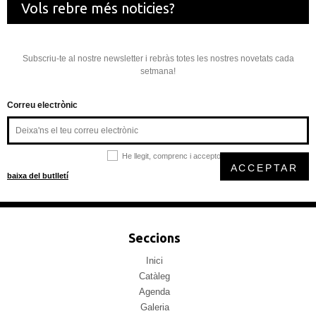
Vols rebre més noticies?
Subscriu-te al nostre newsletter i rebràs totes les nostres novetats cada
setmana!
Correu electrònic
He llegit, comprenc i accepto la
política de privacitat
ACCEPTAR
baixa del butlletí
Seccions
Inici
Catàleg
Agenda
Galeria