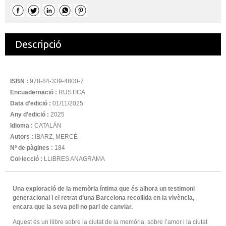
Descripció
ISBN :
978-84-339-4800-7
Encuadernació :
RUSTICA
Data d'edició :
01/11/2025
Any d'edició :
2025
Idioma :
CATALÁN
Autors :
IBARZ, MERCÈ
Nº de pàgines :
184
Col·lecció :
LLIBRES ANAGRAMA
Una exploració de la memòria íntima que és alhora un testimoni
generacional i el retrat d’una Barcelona recollida en la vivència,
encara que la seva pell no pari de canviar.
Aquest és un llibre sobre la ciutat de la memòria, sobre l’amor i la ciutat