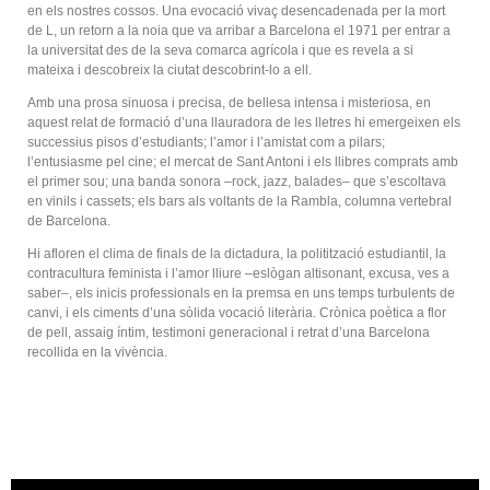
en els nostres cossos. Una evocació vivaç desencadenada per la mort
de L, un retorn a la noia que va arribar a Barcelona el 1971 per entrar a
la universitat des de la seva comarca agrícola i que es revela a si
mateixa i descobreix la ciutat descobrint-lo a ell.
Amb una prosa sinuosa i precisa, de bellesa intensa i misteriosa, en
aquest relat de formació d’una llauradora de les lletres hi emergeixen els
successius pisos d’estudiants; l’amor i l’amistat com a pilars;
l’entusiasme pel cine; el mercat de Sant Antoni i els llibres comprats amb
el primer sou; una banda sonora –rock, jazz, balades– que s’escoltava
en vinils i cassets; els bars als voltants de la Rambla, columna vertebral
de Barcelona.
Hi afloren el clima de finals de la dictadura, la politització estudiantil, la
contracultura feminista i l’amor lliure –eslògan altisonant, excusa, ves a
saber–, els inicis professionals en la premsa en uns temps turbulents de
canvi, i els ciments d’una sòlida vocació literària. Crònica poètica a flor
de pell, assaig íntim, testimoni generacional i retrat d’una Barcelona
recollida en la vivència.