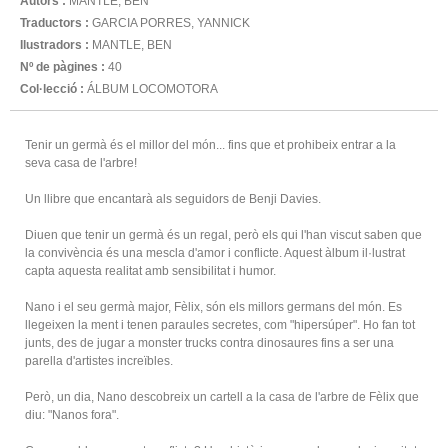
Autors :
MANTLE, BEN
Traductors :
GARCIA PORRES, YANNICK
Ilustradors :
MANTLE, BEN
Nº de pàgines :
40
Col·lecció :
ÁLBUM LOCOMOTORA
Tenir un germà és el millor del món... fins que et prohibeix entrar a la
seva casa de l'arbre!
Un llibre que encantarà als seguidors de Benji Davies.
Diuen que tenir un germà és un regal, però els qui l'han viscut saben que
la convivència és una mescla d'amor i conflicte. Aquest àlbum il·lustrat
capta aquesta realitat amb sensibilitat i humor.
Nano i el seu germà major, Fèlix, són els millors germans del món. Es
llegeixen la ment i tenen paraules secretes, com "hipersúper". Ho fan tot
junts, des de jugar a monster trucks contra dinosaures fins a ser una
parella d'artistes increïbles.
Però, un dia, Nano descobreix un cartell a la casa de l'arbre de Fèlix que
diu: "Nanos fora".