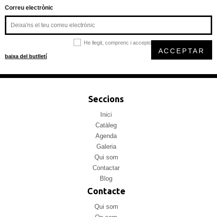
Correu electrònic
He llegit, comprenc i accepto la
política de privacitat
ACCEPTAR
baixa del butlletí
Seccions
Inici
Catàleg
Agenda
Galeria
Qui som
Contactar
Blog
Contacte
Qui som