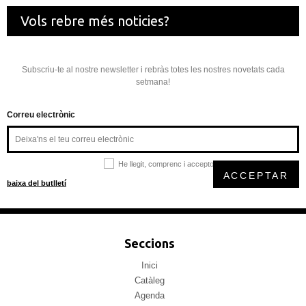
Vols rebre més noticies?
Subscriu-te al nostre newsletter i rebràs totes les nostres novetats cada
setmana!
Correu electrònic
He llegit, comprenc i accepto la
política de privacitat
ACCEPTAR
baixa del butlletí
Seccions
Inici
Catàleg
Agenda