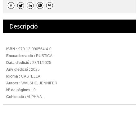
Descripció
ISBN :
979-13-990564-4-0
Encuadernació :
RUSTICA
Data d'edició :
28/11/2025
Any d'edició :
2025
Idioma :
CASTELLA
Autors :
WALSHE, JENNIFER
Nº de pàgines :
0
Col·lecció :
ALPHA A.