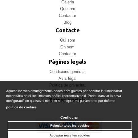
Galeria
Qui som
Contactar
Blog
Contacte
Qui som
On som
Contactar
Pàgines legals
Condicions generals
Avís legal
Politica de privacitat
Aquest lloc web emmagatzema dades com galetes per habilitar la funcionalitat
Politica de cookies
necessària de el lloc, inclosos anàlisi i personalització. Podeu canviar la seva
Xarxes socials
configuració en qualsevol moment o acceptar els paràmetres per defecte.
política de cookies
Configurar
Rebutjar totes les cookies
Acceptar totes les cookies