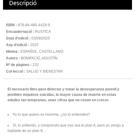
Descripció
ISBN :
978-84-480-4429-9
Encuadernació :
RUSTICA
Data d'edició :
03/09/2025
Any d'edició :
2025
Idioma :
ESPAÑOL, CASTELLANO
Autors :
BONIFACIO, AGUSTÍN
Nº de pàgines :
232
Col·lecció :
SALUD Y BIENESTAR
El necesario libro para detectar y tratar la desesperanza juvenil y
posibles impulsos suicidas, la mayor causa de muerte en estas
edades tan tempranas, unas cifras que no cesan en crecer.
Yo lo que quiero es morirme, ¿no lo entiendes?
Sí, lo entiendo, y comprendo que ese sea tu plan A, pero yo vengo a
hablarte de un plan B…