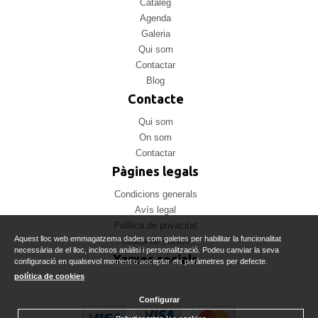
Catàleg
Agenda
Galeria
Qui som
Contactar
Blog
Contacte
Qui som
On som
Contactar
Pàgines legals
Condicions generals
Avís legal
Politica de privacitat
Aquest lloc web emmagatzema dades com galetes per habilitar la funcionalitat
Politica de cookies
necessària de el lloc, inclosos anàlisi i personalització. Podeu canviar la seva
Xarxes socials
configuració en qualsevol moment o acceptar els paràmetres per defecte.
política de cookies
Configurar