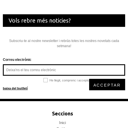
Vols rebre més noticies?
Subscriu-te al nostre newsletter i rebràs totes les nostres novetats cada
setmana!
Correu electrònic
He llegit, comprenc i accepto la
política de privacitat
ACCEPTAR
baixa del butlletí
Seccions
Inici