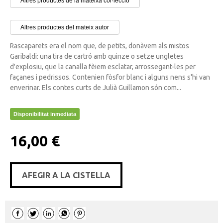
Altres productes de la mateixa col·lecció
Altres productes del mateix autor
Rascaparets era el nom que, de petits, donàvem als mistos
Garibaldi: una tira de cartró amb quinze o setze ungletes
d'explosiu, que la canalla fèiem esclatar, arrossegant-les per
façanes i pedrissos. Contenien fòsfor blanc i alguns nens s'hi van
enverinar. Els contes curts de Julià Guillamon són com...
Disponibilitat inmediata
16,00 €
AFEGIR A LA CISTELLA