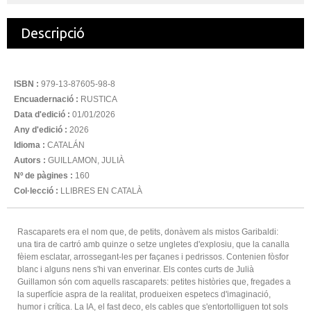
Descripció
ISBN :
979-13-87605-98-8
Encuadernació :
RUSTICA
Data d'edició :
01/01/2026
Any d'edició :
2026
Idioma :
CATALÁN
Autors :
GUILLAMON, JULIÀ
Nº de pàgines :
160
Col·lecció :
LLIBRES EN CATALÀ
Rascaparets era el nom que, de petits, donàvem als mistos Garibaldi:
una tira de cartró amb quinze o setze ungletes d'explosiu, que la canalla
fèiem esclatar, arrossegant-les per façanes i pedrissos. Contenien fòsfor
blanc i alguns nens s'hi van enverinar. Els contes curts de Julià
Guillamon són com aquells rascaparets: petites històries que, fregades a
la superfície aspra de la realitat, produeixen espetecs d'imaginació,
humor i crítica. La IA, el fast deco, els cables que s'entortolliguen tot sols