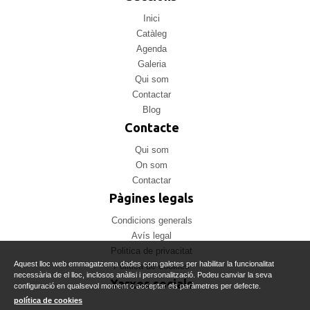
Inici
Catàleg
Agenda
Galeria
Qui som
Contactar
Blog
Contacte
Qui som
On som
Contactar
Pàgines legals
Condicions generals
Avís legal
Politica de privacitat
Aquest lloc web emmagatzema dades com galetes per habilitar la funcionalitat
Politica de cookies
necessària de el lloc, inclosos anàlisi i personalització. Podeu canviar la seva
Xarxes socials
configuració en qualsevol moment o acceptar els paràmetres per defecte.
política de cookies