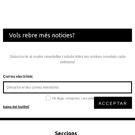
Vols rebre més noticies?
Subscriu-te al nostre newsletter i rebràs totes les nostres novetats cada
setmana!
Correu electrònic
He llegit, comprenc i accepto la
política de privacitat
ACCEPTAR
baixa del butlletí
Seccions