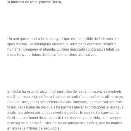
la infància de tot el planeta Terra.
Un nen que viu sol a la muntanya, i que és impossible de ferir amb cap
tipus d’arma. Un alienígena enviat a la Terra per exterminar l’espècie
humana i conquerir el planeta. L’última barricada contra atacs letals de
mons llunyans, futurs distòpics i dimensions alternatives.
En Goku ha estat tot això i molt més. Des de les reminiscències evidents
del Superman original fins a l’objecte de culte i adoració dels últims anys,
Bola de Drac, l’obra més cèlebre d’Akira Toriyama, ha travessat diferents
fases, cadascuna de les quals ha permès elevar el protagonista, els seus
aliats i els adversaris a nous nivells de poder. El que no ha canviat mai
és el seu sentiment de compassió i de respecte per la vida, com tampoc
el desig de superació (i fins i tot de desafiament als déus) que ha imprès
en els seus milions de seguidors.