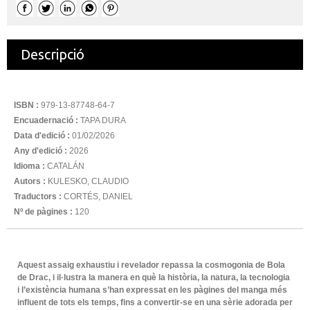
Descripció
ISBN :
979-13-87748-64-7
Encuadernació :
TAPA DURA
Data d'edició :
01/02/2026
Any d'edició :
2026
Idioma :
CATALÁN
Autors :
KULESKO, CLAUDIO
Traductors :
CORTÉS, DANIEL
Nº de pàgines :
120
Aquest assaig exhaustiu i revelador repassa la cosmogonia de Bola
de Drac, i il·lustra la manera en què la història, la natura, la tecnologia
i l’existència humana s’han expressat en les pàgines del manga més
influent de tots els temps, fins a convertir-se en una sèrie adorada per