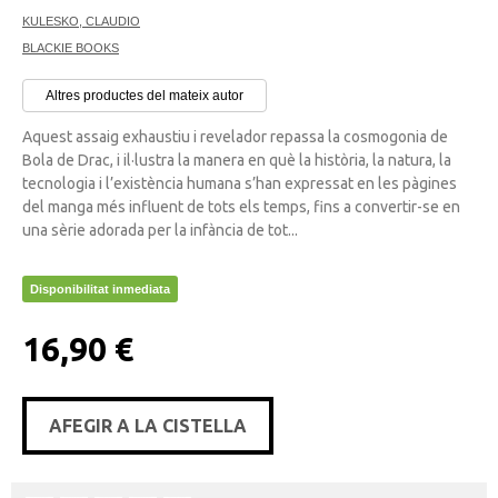
KULESKO, CLAUDIO
BLACKIE BOOKS
Altres productes del mateix autor
Aquest assaig exhaustiu i revelador repassa la cosmogonia de
Bola de Drac, i il·lustra la manera en què la història, la natura, la
tecnologia i l’existència humana s’han expressat en les pàgines
del manga més influent de tots els temps, fins a convertir-se en
una sèrie adorada per la infància de tot...
Disponibilitat inmediata
16,90 €
AFEGIR A LA CISTELLA