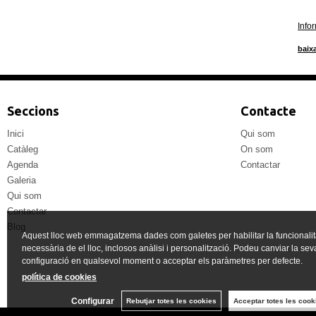
Info
baixa
Seccions
Contacte
Inici
Qui som
Catàleg
On som
Agenda
Contactar
Galeria
Qui som
Contactar
Blog
Aquest lloc web emmagatzema dades com galetes per habilitar la funcionalit
necessària de el lloc, inclosos anàlisi i personalització. Podeu canviar la sev
configuració en qualsevol moment o acceptar els paràmetres per defecte.
política de cookies
Configurar
Rebutjar totes les cookies
Acceptar totes les cook