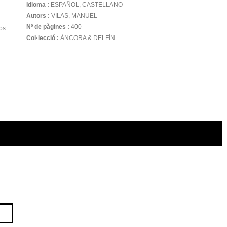
Idioma :
ESPAÑOL, CASTELLANO
Autors :
VILAS, MANUEL
Nº de pàgines :
400
nos
Col·lecció :
ÁNCORA & DELFÍN