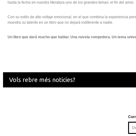
hasta la fecha en nuestra literatura uno de los grandes temas: el fin del amor.
Con su estilo de alto voltaje emocional, en el que combina la experiencia person
muestra su talento en un libro que no dejará indiferente a nadie.
Un libro que dará mucho que hablar. Una novela rompedora. Un tema univers
Vols rebre més noticies?
Corr