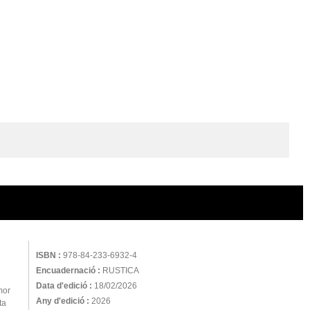
ISBN :
978-84-233-6932-4
Encuadernació :
RUSTICA
Data d'edició :
18/02/2026
mor
Any d'edició :
2026
ta