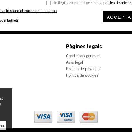
He llegit, comprenc i accepto la
política de privaci
rmació sobre el tractament de dades
ACCEPTA
 del butlletí
Pàgines legals
Condicions generals
Avís legal
Politica de privacitat
Politica de cookies
at
a
ies