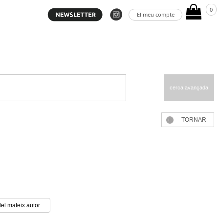
0
El meu compte
cerca avançada
TORNAR
del mateix autor