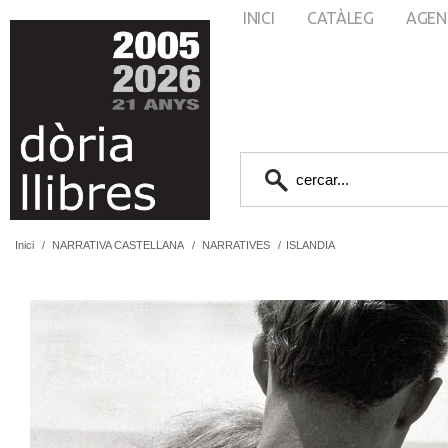
INICI
CATÀLEG
AGEN
Inici
/
NARRATIVA CASTELLANA
/
NARRATIVES
/
ISLANDIA