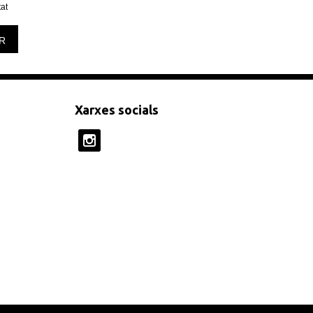
tat
R
Xarxes socials