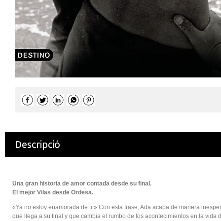
Descripció
Una gran historia de amor contada desde su final.
El mejor Vilas desde Ordesa.
«Ya no estoy enamorada de ti.» Con esta frase, Ada acaba de manera inesper
que llega a su final y que cambia el rumbo de los acontecimientos en la vida 