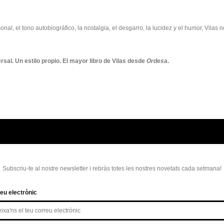
al, el tono autobiográfico, la nostalgia, el desgarro, la lucidez y el humor, Vilas 
al. Un estilo propio. El mayor libro de Vilas desde
Ordesa
.
Subscriu-te al nostre newsletter i rebràs totes les nostres novetats cada setmana!
eu electrònic