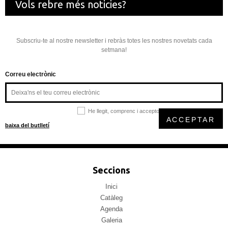
Vols rebre més noticies?
Subscriu-te al nostre newsletter i rebràs totes les nostres novetats cada
setmana!
Correu electrònic
He llegit, comprenc i accepto la
política de privacitat
ACCEPTAR
baixa del butlletí
Seccions
Inici
Catàleg
Agenda
Galeria