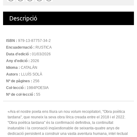
Descripció
ISBN :
979-13-87757-34-2
Encuadernació :
RUSTICA
Data d'edició :
01/03/2026
Any d'edició :
2026
Idioma :
CATALÁN
Autors :
LLUÍS SOLÀ
Nº de pàgines :
256
Col·lecció :
1984POESIA
Nº de col·lecció :
55
«Ara el nostre poeta ens lliura un nou volum recopilatori, "Obra poètica
tardana", que reuneix la seva obra lírica creada entre el 2018 i el 2022.
"Obra poètica tardana" és la confirmació definitiva, la continuïtat
inaturable i la coronació inqüestionable de seixanta-quatre anys de
dedicació persistent a construir una vasta aventura humana, intel·lectual