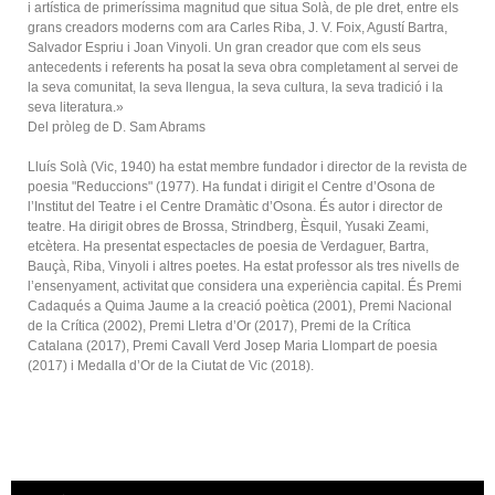
i artística de primeríssima magnitud que situa Solà, de ple dret, entre els
grans creadors moderns com ara Carles Riba, J. V. Foix, Agustí Bartra,
Salvador Espriu i Joan Vinyoli. Un gran creador que com els seus
antecedents i referents ha posat la seva obra completament al servei de
la seva comunitat, la seva llengua, la seva cultura, la seva tradició i la
seva literatura.»
Del pròleg de D. Sam Abrams
Lluís Solà (Vic, 1940) ha estat membre fundador i director de la revista de
poesia "Reduccions" (1977). Ha fundat i dirigit el Centre d’Osona de
l’Institut del Teatre i el Centre Dramàtic d’Osona. És autor i director de
teatre. Ha dirigit obres de Brossa, Strindberg, Èsquil, Yusaki Zeami,
etcètera. Ha presentat espectacles de poesia de Verdaguer, Bartra,
Bauçà, Riba, Vinyoli i altres poetes. Ha estat professor als tres nivells de
l’ensenyament, activitat que considera una experiència capital. És Premi
Cadaqués a Quima Jaume a la creació poètica (2001), Premi Nacional
de la Crítica (2002), Premi Lletra d’Or (2017), Premi de la Crítica
Catalana (2017), Premi Cavall Verd Josep Maria Llompart de poesia
(2017) i Medalla d’Or de la Ciutat de Vic (2018).