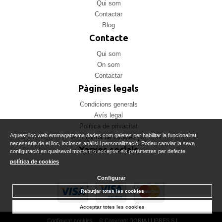
Qui som
Contactar
Blog
Contacte
Qui som
On som
Contactar
Pàgines legals
Condicions generals
Avís legal
Politica de privacitat
Aquest lloc web emmagatzema dades com galetes per habilitar la funcionalitat
Politica de cookies
necessària de el lloc, inclosos anàlisi i personalització. Podeu canviar la seva
Xarxes socials
configuració en qualsevol moment o acceptar els paràmetres per defecte.
política de cookies
Configurar
Rebutjar totes les cookies
Acceptar totes les cookies
Configurar cookies
© Copyright DORIA LLIBRES S.L.